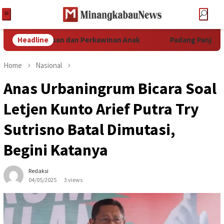
h Kekerasan dan Perkawinan Anak
Headline
Padang Panjang Dipilih
Home
Nasional
Anas Urbaningrum Bicara Soal
Letjen Kunto Arief Putra Try
Sutrisno Batal Dimutasi,
Begini Katanya
Redaksi
04/05/2025
3 views