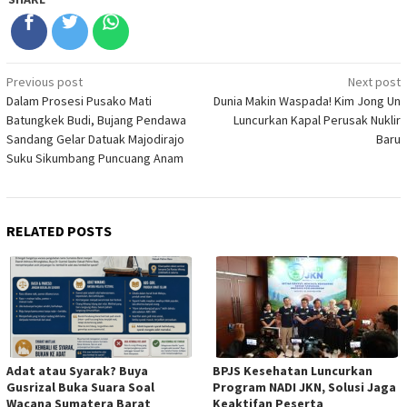
Post
Previous post
Next post
Dalam Prosesi Pusako Mati
Dunia Makin Waspada! Kim Jong Un
navigation
Batungkek Budi, Bujang Pendawa
Luncurkan Kapal Perusak Nuklir
Sandang Gelar Datuak Majodirajo
Baru
Suku Sikumbang Puncuang Anam
RELATED POSTS
Adat atau Syarak? Buya
BPJS Kesehatan Luncurkan
Gusrizal Buka Suara Soal
Program NADI JKN, Solusi Jaga
Wacana Sumatera Barat
Keaktifan Peserta