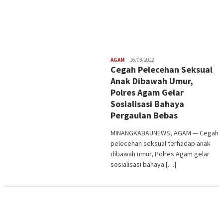
Redaksi
AGAM
16/03/2022
Cegah Pelecehan Seksual
Anak Dibawah Umur,
Polres Agam Gelar
Sosialisasi Bahaya
Pergaulan Bebas
MINANGKABAUNEWS, AGAM — Cegah
pelecehan seksual terhadap anak
dibawah umur, Polres Agam gelar
sosialisasi bahaya […]