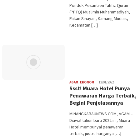
Pondok Pesantren Tahfiz Quran
(PPTQ) Mualimin Muhammadiyah,
Pakan Sinayan, Kamang Mudiak,
Kecamatan […]
Redaksi
AGAM
,
EKONOMI
12/01/2022
Ssst! Muara Hotel Punya
Penawaran Harga Terbaik,
Begini Penjelasannya
MINANGKABAUNEWS.COM, AGAM –
Diawal tahun baru 2022 ini, Muara
Hotel mempunyai penawaran
terbaik, justru harganya […]