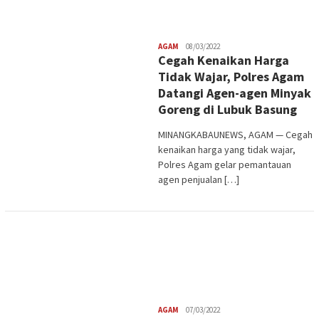
Redaksi
AGAM
08/03/2022
Cegah Kenaikan Harga
Tidak Wajar, Polres Agam
Datangi Agen-agen Minyak
Goreng di Lubuk Basung
MINANGKABAUNEWS, AGAM — Cegah
kenaikan harga yang tidak wajar,
Polres Agam gelar pemantauan
agen penjualan […]
Redaksi
AGAM
07/03/2022