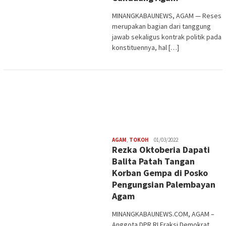
MINANGKABAUNEWS, AGAM — Reses
merupakan bagian dari tanggung
jawab sekaligus kontrak politik pada
konstituennya, hal […]
Redaksi
AGAM
,
TOKOH
01/03/2022
Rezka Oktoberia Dapati
Balita Patah Tangan
Korban Gempa di Posko
Pengungsian Palembayan
Agam
MINANGKABAUNEWS.COM, AGAM –
Anggota DPR RI Fraksi Demokrat,