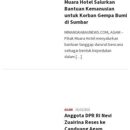
Muara Hotel Salurkan
Bantuan Kemanusian
untuk Korban Gempa Bumi
di Sumbar
MINANGKABAUNEWS.COM, AGAM –
Pihak Muara Hotel menyalurkan
bantuan tanggap darurat bencana
sebagai bentuk kepedulian
dalam […]
Redaksi
AGAM
05/03/2022
Anggota DPR RI Nevi
Zuairina Reses ke
Canduang Agam