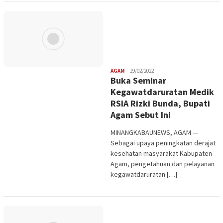
Redaksi
AGAM
19/02/2022
Buka Seminar
Kegawatdaruratan Medik
RSIA Rizki Bunda, Bupati
Agam Sebut Ini
MINANGKABAUNEWS, AGAM —
Sebagai upaya peningkatan derajat
kesehatan masyarakat Kabupaten
Agam, pengetahuan dan pelayanan
kegawatdaruratan […]