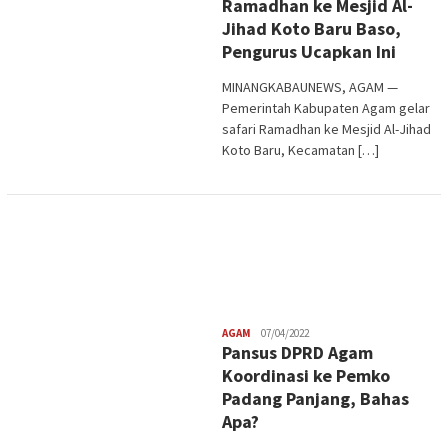
Ramadhan ke Mesjid Al-
Jihad Koto Baru Baso,
Pengurus Ucapkan Ini
MINANGKABAUNEWS, AGAM —
Pemerintah Kabupaten Agam gelar
safari Ramadhan ke Mesjid Al-Jihad
Koto Baru, Kecamatan […]
Redaksi
AGAM
07/04/2022
Pansus DPRD Agam
Koordinasi ke Pemko
Padang Panjang, Bahas
Apa?