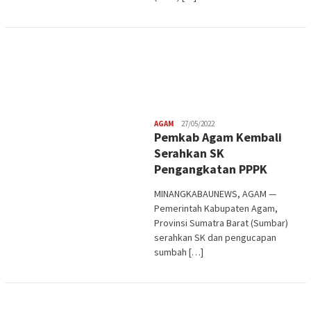
Redaksi
AGAM
27/05/2022
Pemkab Agam Kembali
Serahkan SK
Pengangkatan PPPK
MINANGKABAUNEWS, AGAM —
Pemerintah Kabupaten Agam,
Provinsi Sumatra Barat (Sumbar)
serahkan SK dan pengucapan
sumbah […]