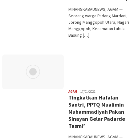
MINANGKABAUNEWS, AGAM —
Seorang warga Padang Mardani,
Jorong Manggopoh Utara, Nagari
Manggopoh, Kecamatan Lubuk
Basung […]
Redaksi
AGAM
17/01/2022
Tingkatkan Hafalan
Santri, PPTQ Mualimin
Muhammadiyah Pakan
Sinayan Gelar Padarde
Tasmi’
MINANGKABAUNEWS, AGAM —