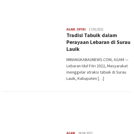
Redaksi
AGAM
,
OPINI
17/05/2022
Tradisi Tabuik dalam
Perayaan Lebaran di Surau
Lauik
MINANGKABAUNEWS.COM, AGAM —
Lebaran Idul Fitri 2022, Masyarakat
menggelar atraksi tabuik di Surau
Lauik, Kabupaten […]
Redaksi
AGAM
24/04/2022