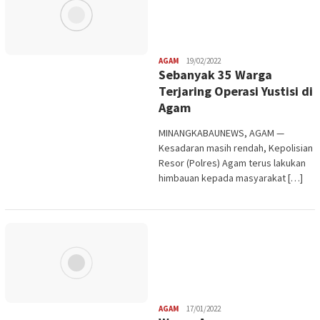
Redaksi
AGAM
19/02/2022
Sebanyak 35 Warga
Terjaring Operasi Yustisi di
Agam
MINANGKABAUNEWS, AGAM —
Kesadaran masih rendah, Kepolisian
Resor (Polres) Agam terus lakukan
himbauan kepada masyarakat […]
Redaksi
AGAM
17/01/2022