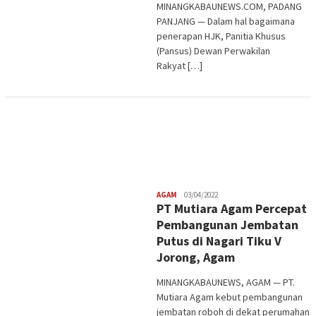
MINANGKABAUNEWS.COM, PADANG
PANJANG — Dalam hal bagaimana
penerapan HJK, Panitia Khusus
(Pansus) Dewan Perwakilan
Rakyat […]
Redaksi
AGAM
03/04/2022
PT Mutiara Agam Percepat
Pembangunan Jembatan
Putus di Nagari Tiku V
Jorong, Agam
MINANGKABAUNEWS, AGAM — PT.
Mutiara Agam kebut pembangunan
jembatan roboh di dekat perumahan