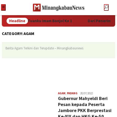
 XX Tuanku Imam Bonjol Ke 1
Headline
Dari Penerima Pin Emas hi
CATEGORY:
AGAM
Berita Agam Terkini dan Terupdate – Minangkabaunews
Redaksi
AGAM
,
PADANG
20/07/2022
Gubernur Mahyeldi Beri
Pesan kepada Peserta
Jambore PKK Berprestasi
Ke-XIX dan HKG Ke-50