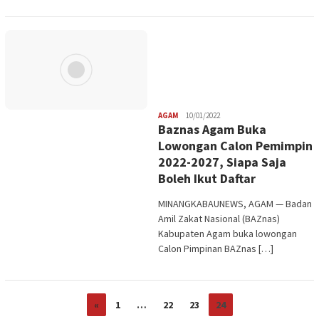
Redaksi
AGAM
10/01/2022
Baznas Agam Buka
Lowongan Calon Pemimpin
2022-2027, Siapa Saja
Boleh Ikut Daftar
MINANGKABAUNEWS, AGAM — Badan
Amil Zakat Nasional (BAZnas)
Kabupaten Agam buka lowongan
Calon Pimpinan BAZnas […]
«
1
…
22
23
24