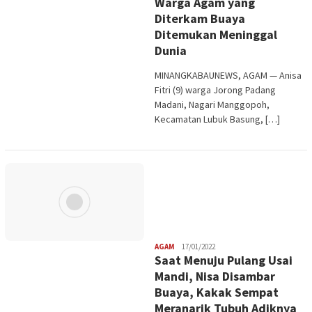
Warga Agam yang
Diterkam Buaya
Ditemukan Meninggal
Dunia
MINANGKABAUNEWS, AGAM — Anisa
Fitri (9) warga Jorong Padang
Madani, Nagari Manggopoh,
Kecamatan Lubuk Basung, […]
Redaksi
AGAM
17/01/2022
Saat Menuju Pulang Usai
Mandi, Nisa Disambar
Buaya, Kakak Sempat
Meranarik Tubuh Adiknya