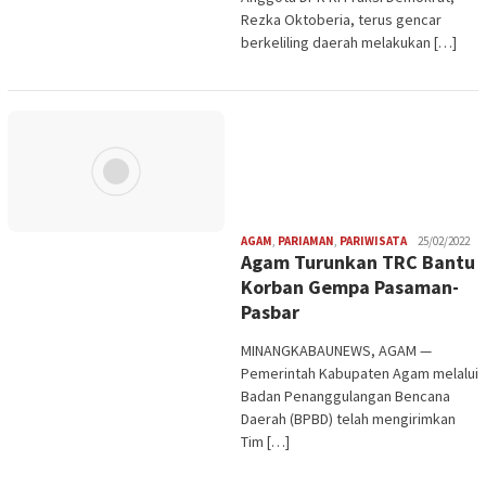
Rezka Oktoberia, terus gencar
berkeliling daerah melakukan […]
Redaksi
AGAM
,
PARIAMAN
,
PARIWISATA
25/02/2022
Agam Turunkan TRC Bantu
Korban Gempa Pasaman-
Pasbar
MINANGKABAUNEWS, AGAM —
Pemerintah Kabupaten Agam melalui
Badan Penanggulangan Bencana
Daerah (BPBD) telah mengirimkan
Tim […]