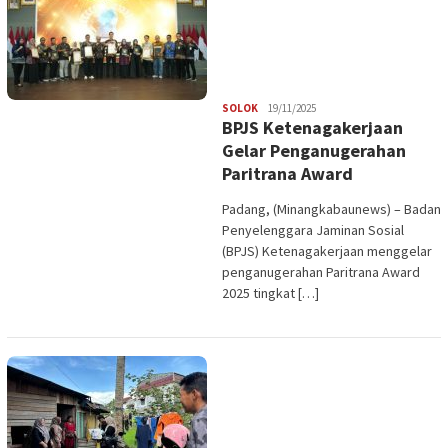
Redaksi
SOLOK
19/11/2025
BPJS Ketenagakerjaan
Gelar Penganugerahan
Paritrana Award
Padang, (Minangkabaunews) – Badan
Penyelenggara Jaminan Sosial
(BPJS) Ketenagakerjaan menggelar
penganugerahan Paritrana Award
2025 tingkat […]