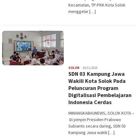
Kecamatan, TP-PKK Kota Solok
menggelar […]
Redaksi
SOLOK
19/11/2025
SDN 03 Kampung Jawa
Wakili Kota Solok Pada
Peluncuran Program
Digitalisasi Pembelajaran
Indonesia Cerdas
MINANGKABAUNEWS, SOLOK KOTA –
Di pimpin Presiden Prabowo
Subianto secara daring, SDN 03
Kampung Jawa wakili […]