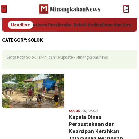
ivasi Paskibraka, Bekali Kedisplinan dan Kesiapan Mental
Headline
CATEGORY:
SOLOK
Berita Kota Solok Terkini dan Terupdate – Minangkabaunews
Redaksi
SOLOK
07/12/2025
Kepala Dinas
Perpustakaan dan
Kearsipan Kerahkan
Jajarannya Bersihkan