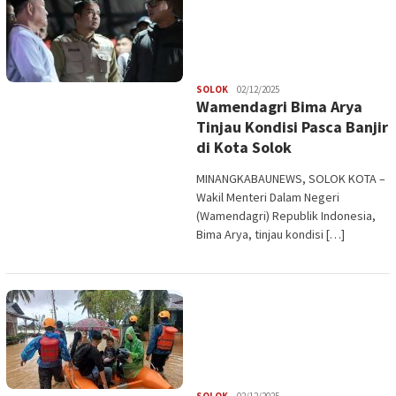
Redaksi
SOLOK
02/12/2025
Wamendagri Bima Arya
Tinjau Kondisi Pasca Banjir
di Kota Solok
MINANGKABAUNEWS, SOLOK KOTA –
Wakil Menteri Dalam Negeri
(Wamendagri) Republik Indonesia,
Bima Arya, tinjau kondisi […]
Redaksi