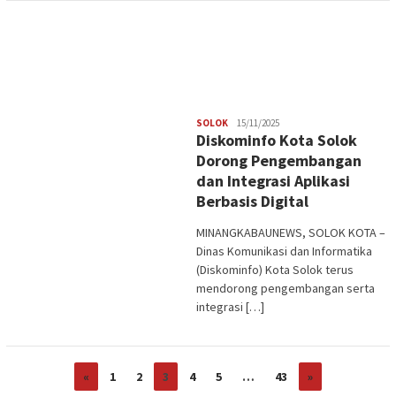
Redaksi
SOLOK
15/11/2025
Diskominfo Kota Solok
Dorong Pengembangan
dan Integrasi Aplikasi
Berbasis Digital
MINANGKABAUNEWS, SOLOK KOTA –
Dinas Komunikasi dan Informatika
(Diskominfo) Kota Solok terus
mendorong pengembangan serta
integrasi […]
«
1
2
3
4
5
…
43
»