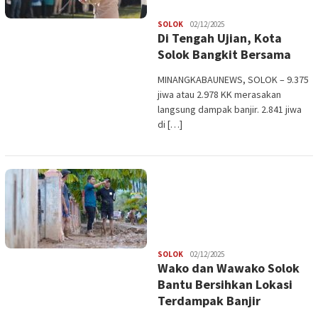
Redaksi
SOLOK
02/12/2025
Di Tengah Ujian, Kota
Solok Bangkit Bersama
MINANGKABAUNEWS, SOLOK – 9.375
jiwa atau 2.978 KK merasakan
langsung dampak banjir. 2.841 jiwa
di […]
Redaksi
SOLOK
02/12/2025
Wako dan Wawako Solok
Bantu Bersihkan Lokasi
Terdampak Banjir