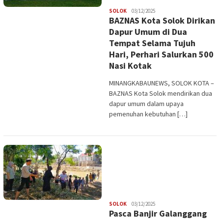
Redaksi
SOLOK
03/12/2025
BAZNAS Kota Solok Dirikan
Dapur Umum di Dua
Tempat Selama Tujuh
Hari, Perhari Salurkan 500
Nasi Kotak
MINANGKABAUNEWS, SOLOK KOTA –
BAZNAS Kota Solok mendirikan dua
dapur umum dalam upaya
pemenuhan kebutuhan […]
Redaksi
SOLOK
03/12/2025
Pasca Banjir Galanggang