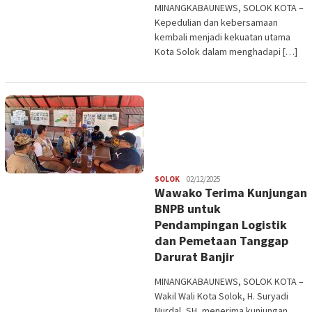
MINANGKABAUNEWS, SOLOK KOTA –
Kepedulian dan kebersamaan
kembali menjadi kekuatan utama
Kota Solok dalam menghadapi […]
Redaksi
SOLOK
02/12/2025
Wawako Terima Kunjungan
BNPB untuk
Pendampingan Logistik
dan Pemetaan Tanggap
Darurat Banjir
MINANGKABAUNEWS, SOLOK KOTA –
Wakil Wali Kota Solok, H. Suryadi
Nurdal, SH, menerima kunjungan