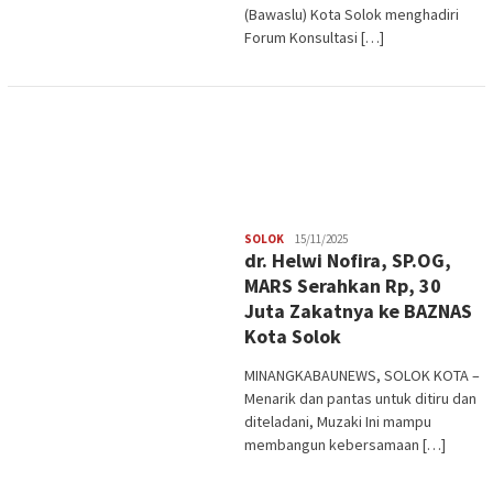
(Bawaslu) Kota Solok menghadiri
Forum Konsultasi […]
Redaksi
SOLOK
15/11/2025
dr. Helwi Nofira, SP.OG,
MARS Serahkan Rp, 30
Juta Zakatnya ke BAZNAS
Kota Solok
MINANGKABAUNEWS, SOLOK KOTA –
Menarik dan pantas untuk ditiru dan
diteladani, Muzaki Ini mampu
membangun kebersamaan […]