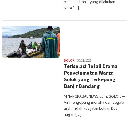
bencana banjir yang dilakukan
Kota […]
Redaksi
SOLOK
30/11/2025
Terisolasi Total! Drama
Penyelamatan Warga
Solok yang Terkepung
Banjir Bandang
MINANGKABAUNEWS.com, SOLOK —
Air mengepung mereka dari segala
arah. Tidak ada jalan keluar. Dua
nagari […]