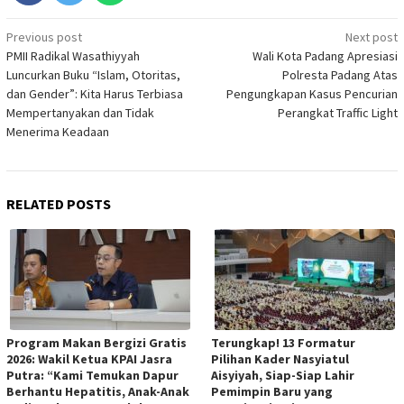
Post
Previous post
Next post
PMII Radikal Wasathiyyah
Wali Kota Padang Apresiasi
navigation
Luncurkan Buku “Islam, Otoritas,
Polresta Padang Atas
dan Gender”: Kita Harus Terbiasa
Pengungkapan Kasus Pencurian
Mempertanyakan dan Tidak
Perangkat Traffic Light
Menerima Keadaan
RELATED POSTS
Program Makan Bergizi Gratis
Terungkap! 13 Formatur
2026: Wakil Ketua KPAI Jasra
Pilihan Kader Nasyiatul
Putra: “Kami Temukan Dapur
Aisyiyah, Siap-Siap Lahir
Berhantu Hepatitis, Anak-Anak
Pemimpin Baru yang