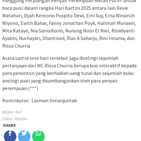
Panggung Perjuangan Penyair Perempuan Merah Putih- untuk
baca puisi dalam rangka Hari Kartini 2025 antara lain Devie
Matahari, Dyah Kencono Puspito Dewi, Emi Suy, Erna Winarsih
Wiyono, Ewith Bahar, Fanny Jonathan Poyk, Halimah Munawir,
Mita Katayo, Nia Samsihono, Nunung Noor El Niel, Rinidiyanti
Ayabhi, Nurhayati, Shantined, Rias A Saharjo, Rini Intama, dan
Rissa Churria
Acara sastra sore hari tersebut juga diselingi sejumlah
pertanyaan dari MC.Rissa Churria berupa kuis interaktif kepada
para penonton yang berhadiah uang tunai dan sejumlah buku
anologi puisi yang disumbangankan oleh para penyair
perempuan.(***)
Kontributor : Lasman Simanjuntak
Writer: Rel
Editor: Muslim
SHARE