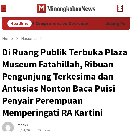
eller: A Comprehensive Overview
Headline
Jelang Pengukuhan, Ke
Home
Nasional
Di Ruang Publik Terbuka Plaza
Museum Fatahillah, Ribuan
Pengunjung Terkesima dan
Antusias Nonton Baca Puisi
Penyair Perempuan
Memperingati RA Kartini
Redaksi
20/04/2025
12 views