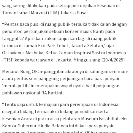
yang sering dilakukan pada setiap pertunjukan kesenian di
Taman Ismail Marzuki (TIM) Jakarta Pusat.
“Pentas baca puisi di ruang publik terbuka tidak kalah dengan
penonton pertunjukan sebuah konser musik.Nanti pada
tanggal 27 April kami akan lanjutkan lagi di ruang publik
terbuka di taman Eco Park Tebet, Jakarta Selatan,” ujar
Octavianus Masheka, Ketua Taman Inspirasi Sastra Indonesia
(TISI) kepada wartawan di Jakarta, Minggu siang (20/4/2025).
Menurut Bung Okta-panggilan akrabnya di kalangan seniman-
acara pentas seni panggung perjuangan baca para penyair
‘merah putih’ ini merupakan wujud nyata hasil perjuangan
pahlawan nasional RA.Kartini .
“Tentu saja untuk kemajuan para perempuan di Indonesia
disegala bidang termasuk di bidang pendidikan serta
kesenian.Acara di plaza atau pelataran Museum Fatahillah eks
Kantor Gubernur Hindia Belanda ini diikuti.para penyair
perempuan ‘ternama’ yang selama ini aktif berkarya dan