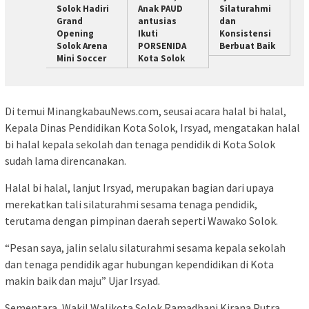
Solok Hadiri
Anak PAUD
Silaturahmi
Grand
antusias
dan
Opening
Ikuti
Konsistensi
Solok Arena
PORSENIDA
Berbuat Baik
Mini Soccer
Kota Solok
Di temui MinangkabauNews.com, seusai acara halal bi halal,
Kepala Dinas Pendidikan Kota Solok, Irsyad, mengatakan halal
bi halal kepala sekolah dan tenaga pendidik di Kota Solok
sudah lama direncanakan.
Halal bi halal, lanjut Irsyad, merupakan bagian dari upaya
merekatkan tali silaturahmi sesama tenaga pendidik,
terutama dengan pimpinan daerah seperti Wawako Solok.
“Pesan saya, jalin selalu silaturahmi sesama kepala sekolah
dan tenaga pendidik agar hubungan kependidikan di Kota
makin baik dan maju” Ujar Irsyad.
Sementara, Wakil Walikota Solok Ramadhani Kirana Putra