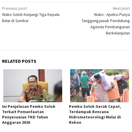
Post
Previous post
Next post
Wako Solok Kunjungi Tiga Kepala
Wako : Apeksi Punya
navigation
Balai di Sumbar
Tanggungjawab Pendukung
Agenda Pembangunan
Berkelanjutan
RELATED POSTS
Ini Penjelasan Pemko Solok
Pemko Solok Gerak Cepat,
Terkait Pemanfaatan
Terdampak Bencana
Penyesuaian TKD Tahun
Hidrometeorologi Mulai di
Anggaran 2026
Rekon