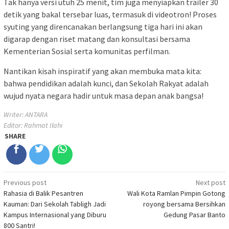
Tak hanya versi utuh 25 menit, tim juga menyiapkan trailer 30
detik yang bakal tersebar luas, termasuk di videotron! Proses
syuting yang direncanakan berlangsung tiga hari ini akan
digarap dengan riset matang dan konsultasi bersama
Kementerian Sosial serta komunitas perfilman.
Nantikan kisah inspiratif yang akan membuka mata kita:
bahwa pendidikan adalah kunci, dan Sekolah Rakyat adalah
wujud nyata negara hadir untuk masa depan anak bangsa!
Writer: ANTARA
Editor: Rahmat Ilahi
SHARE
Post
Previous post
Next post
Rahasia di Balik Pesantren
Wali Kota Ramlan Pimpin Gotong
navigation
Kauman: Dari Sekolah Tabligh Jadi
royong bersama Bersihkan
Kampus Internasional yang Diburu
Gedung Pasar Banto
800 Santri!