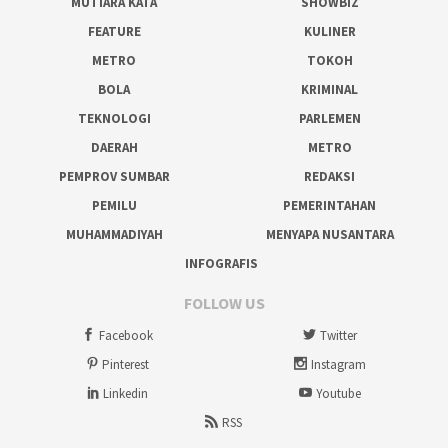
MUTIARA KATA
SHOWBIZ
FEATURE
KULINER
METRO
TOKOH
BOLA
KRIMINAL
TEKNOLOGI
PARLEMEN
DAERAH
METRO
PEMPROV SUMBAR
REDAKSI
PEMILU
PEMERINTAHAN
MUHAMMADIYAH
MENYAPA NUSANTARA
INFOGRAFIS
FOLLOW US
Facebook
Twitter
Pinterest
Instagram
Linkedin
Youtube
RSS