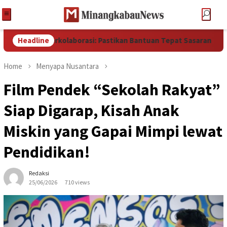
aman Berkolaborasi: Pastikan Bantuan Tepat Sasaran
Headline
Me
Home
Menyapa Nusantara
Film Pendek “Sekolah Rakyat”
Siap Digarap, Kisah Anak
Miskin yang Gapai Mimpi lewat
Pendidikan!
Redaksi
25/06/2026
710 views