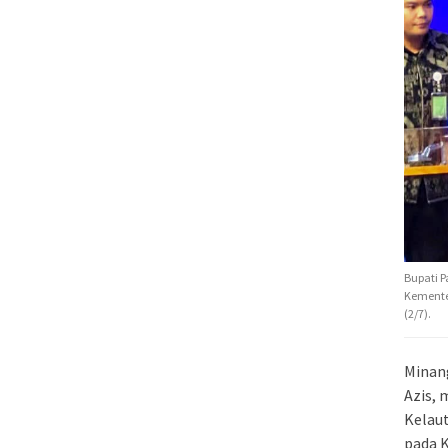
Bupati P
Kementer
(2/7).
Minan
Azis, 
Kelaut
pada 