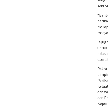
sanga
sektor
“Bantu
perika
memper
masyar
Ia ju
untuk 
kelau
daerah
Rakorn
pimpin
Perik
Kelaut
dan wa
dan Pe
Kopera