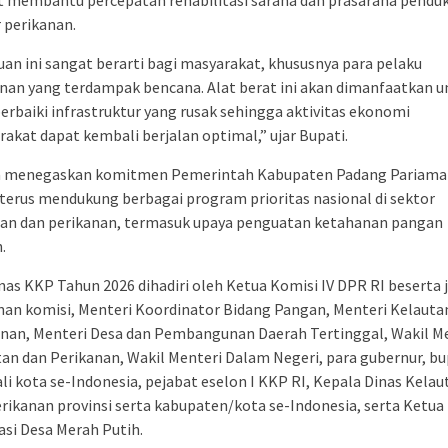
t membantu percepatan rehabilitasi sarana dan prasarana pendu
 perikanan.
an ini sangat berarti bagi masyarakat, khususnya para pelaku
nan yang terdampak bencana. Alat berat ini akan dimanfaatkan u
baiki infrastruktur yang rusak sehingga aktivitas ekonomi
akat dapat kembali berjalan optimal,” ujar Bupati.
ga menegaskan komitmen Pemerintah Kabupaten Padang Pariam
terus mendukung berbagai program prioritas nasional di sektor
tan dan perikanan, termasuk upaya penguatan ketahanan pangan
.
as KKP Tahun 2026 dihadiri oleh Ketua Komisi IV DPR RI beserta 
an komisi, Menteri Koordinator Bidang Pangan, Menteri Kelauta
anan, Menteri Desa dan Pembangunan Daerah Tertinggal, Wakil M
an dan Perikanan, Wakil Menteri Dalam Negeri, para gubernur, bu
li kota se-Indonesia, pejabat eselon I KKP RI, Kepala Dinas Kelau
rikanan provinsi serta kabupaten/kota se-Indonesia, serta Ketua
si Desa Merah Putih.