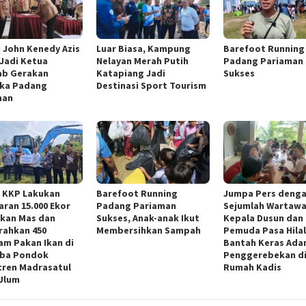
 John Kenedy Azis
Luar Biasa, Kampung
Barefoot Running
Jadi Ketua
Nelayan Merah Putih
Padang Pariaman 
ab Gerakan
Katapiang Jadi
Sukses
ka Padang
Destinasi Sport Tourism
man
 KKP Lakukan
Barefoot Running
Jumpa Pers deng
ran 15.000 Ekor
Padang Pariaman
Sejumlah Wartawa
Ikan Mas dan
Sukses, Anak-anak Ikut
Kepala Dusun dan
rahkan 450
Membersihkan Sampah
Pemuda Pasa Hila
am Pakan Ikan di
Bantah Keras Ada
ba Pondok
Penggerebekan d
tren Madrasatul
Rumah Kadis
Ulum