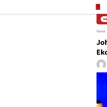
Mobile Roulette for 
He
Home
Jo
Ekc