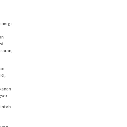
inergi
an
si
asaran,
an
RI,
ikanan
sor.
rintah