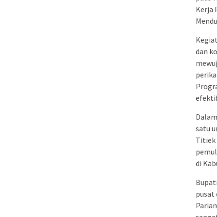
Kerja 
Mendu
Kegia
dan k
mewuj
perika
Progra
efekti
Dalam
satu u
Titiek
pemuli
di Kab
Bupat
pusat 
Paria