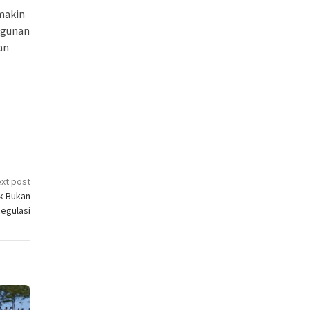
emakin
ngunan
an
xt post
k Bukan
egulasi