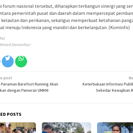
i forum nasional tersebut, diharapkan terbangun sinergi yang s
antara pemerintah pusat dan daerah dalam mempercepat pemba
r kelautan dan perikanan, sekaligus memperkuat ketahanan pang
al menuju Indonesia yang mandiri dan berkelanjutan. (Kominfo)
Rel
: Ahmad Damanhuri
t
us post
Ne
 Pariaman Barefoot Running Akan
Keterbukaan Informasi Publi
igation
ikan dengan Pameran UMKM
Sekedar Kewajiban R
TED POSTS