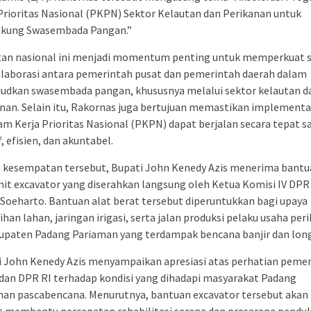
Prioritas Nasional (PKPN) Sektor Kelautan dan Perikanan untuk
kung Swasembada Pangan.”
tan nasional ini menjadi momentum penting untuk memperkuat s
olaborasi antara pemerintah pusat dan pemerintah daerah dalam
udkan swasembada pangan, khususnya melalui sektor kelautan d
nan. Selain itu, Rakornas juga bertujuan memastikan implementa
m Kerja Prioritas Nasional (PKPN) dapat berjalan secara tepat s
f, efisien, dan akuntabel.
 kesempatan tersebut, Bupati John Kenedy Azis menerima bantu
nit excavator yang diserahkan langsung oleh Ketua Komisi IV DPR 
 Soeharto. Bantuan alat berat tersebut diperuntukkan bagi upaya
han lahan, jaringan irigasi, serta jalan produksi pelaku usaha per
upaten Padang Pariaman yang terdampak bencana banjir dan long
i John Kenedy Azis menyampaikan apresiasi atas perhatian peme
dan DPR RI terhadap kondisi yang dihadapi masyarakat Padang
man pascabencana. Menurutnya, bantuan excavator tersebut akan