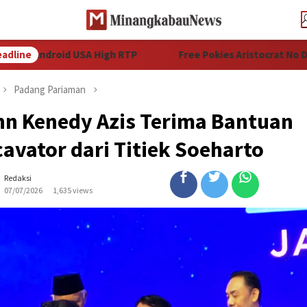
Android USA High RTP
adline
Free Pokies Aristocrat No Download
Padang Pariaman
hn Kenedy Azis Terima Bantuan
avator dari Titiek Soeharto
Redaksi
07/07/2026
1,635 views