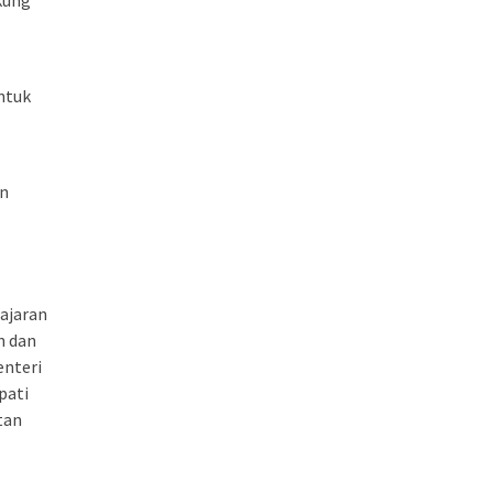
kung
ntuk
an
jajaran
n dan
enteri
pati
tan