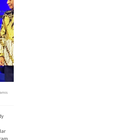
Kamis
dy
lar
gram