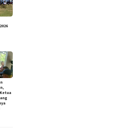
2026
an
n,
 Ketua
lang
nya
i