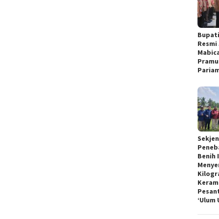
Bupati
Resmi 
Mabic
Pramu
Paria
Sekjen
Peneba
Benih 
Menye
Kilogr
Keram
Pesan
‘Ulum 