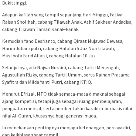
Bukittinggi.
Adapun kafilah yang tampil sepanjang Hari Minggu, Fatiya
Raisah Sholihah, cabang Tilawah Anak, Athif Sakheer Andadisa,
cabang Tilawah Taman Kanak-kanak.
Kemudian Yano Desrianto, cabang Qiraat Mujawad Dewasa,
Harini Juliani putri, cabang Hafalan 5 Juz Non tilawah,
Musthofa Farid Allaisi, cabang Hafalan 10 Juz.
Selanjutnya, ada Najwa Nuraini, cabang Tartil Menengah,
Agustullah Rizky, cabang Tartil Umum, serta Raihan Pratama
Syafitra dan Milda Yanti Putri, cabang KTIQ.
Menurut Efrizal, MTQ tidak semata-mata dimaknai sebagai
ajang kompetisi, tetapi juga sebagai ruang pembelajaran,
penguatan mental, serta pembentukan karakter berbasis nilai-
nilai Al-Quran, khususnya bagi generasi muda.
Ia menekankan pentingnya menjaga ketenangan, percaya diri,
dan keikhlasan saat tampil.