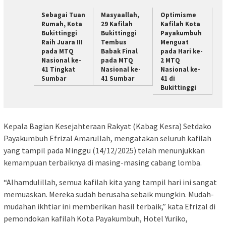
Sebagai Tuan
Masyaallah,
Optimisme
Rumah, Kota
29 Kafilah
Kafilah Kota
Bukittinggi
Bukittinggi
Payakumbuh
Raih Juara III
Tembus
Menguat
pada MTQ
Babak Final
pada Hari ke-
Nasional ke-
pada MTQ
2 MTQ
41 Tingkat
Nasional ke-
Nasional ke-
Sumbar
41 Sumbar
41 di
Bukittinggi
Kepala Bagian Kesejahteraan Rakyat (Kabag Kesra) Setdako
Payakumbuh Efrizal Amarullah, mengatakan seluruh kafilah
yang tampil pada Minggu (14/12/2025) telah menunjukkan
kemampuan terbaiknya di masing-masing cabang lomba.
“Alhamdulillah, semua kafilah kita yang tampil hari ini sangat
memuaskan. Mereka sudah berusaha sebaik mungkin. Mudah-
mudahan ikhtiar ini memberikan hasil terbaik,” kata Efrizal di
pemondokan kafilah Kota Payakumbuh, Hotel Yuriko,