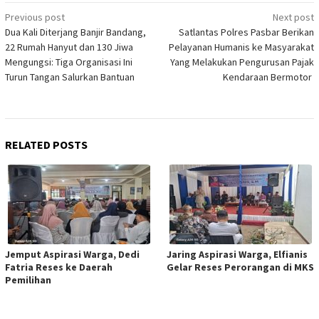
Post
Previous post
Next post
Dua Kali Diterjang Banjir Bandang,
Satlantas Polres Pasbar Berikan
navigation
22 Rumah Hanyut dan 130 Jiwa
Pelayanan Humanis ke Masyarakat
Mengungsi: Tiga Organisasi Ini
Yang Melakukan Pengurusan Pajak
Turun Tangan Salurkan Bantuan
Kendaraan Bermotor
RELATED POSTS
Jemput Aspirasi Warga, Dedi
Jaring Aspirasi Warga, Elfianis
Fatria Reses ke Daerah
Gelar Reses Perorangan di MKS
Pemilihan