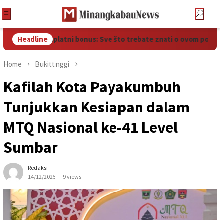
Luckia besplatni bonus: Sve što trebate znati o ovom popularno
Headline
Home
Bukittinggi
Kafilah Kota Payakumbuh
Tunjukkan Kesiapan dalam
MTQ Nasional ke-41 Level
Sumbar
Redaksi
14/12/2025
9 views