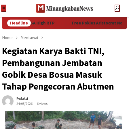
r Android USA High RTP
Headline
Free Pokies Aristocrat No Downlo
Home
Mentawai
Kegiatan Karya Bakti TNI,
Pembangunan Jembatan
Gobik Desa Bosua Masuk
Tahap Pengecoran Abutmen
Redaksi
24/05/2026
6 views