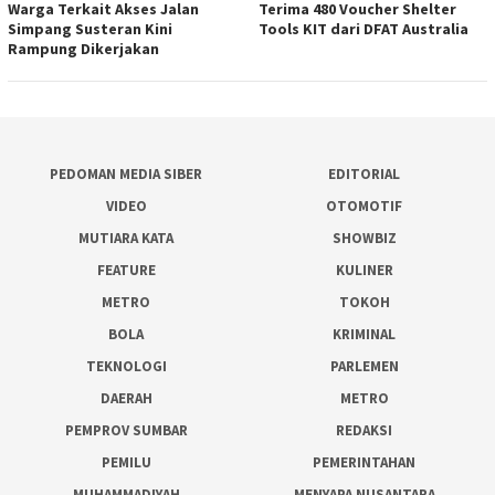
Warga Terkait Akses Jalan
Terima 480 Voucher Shelter
Simpang Susteran Kini
Tools KIT dari DFAT Australia
Rampung Dikerjakan
PEDOMAN MEDIA SIBER
EDITORIAL
VIDEO
OTOMOTIF
MUTIARA KATA
SHOWBIZ
FEATURE
KULINER
METRO
TOKOH
BOLA
KRIMINAL
TEKNOLOGI
PARLEMEN
DAERAH
METRO
PEMPROV SUMBAR
REDAKSI
PEMILU
PEMERINTAHAN
MUHAMMADIYAH
MENYAPA NUSANTARA