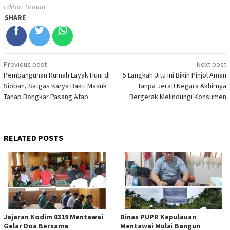
Editor: Tirman
SHARE
Post
Previous post
Next post
Pembangunan Rumah Layak Huni di
5 Langkah Jitu Ini Bikin Pinjol Aman
navigation
Sioban, Satgas Karya Bakti Masuk
Tanpa Jerat! Negara Akhirnya
Tahap Bongkar Pasang Atap
Bergerak Melindungi Konsumen
RELATED POSTS
Jajaran Kodim 0319 Mentawai
Dinas PUPR Kepulauan
Gelar Doa Bersama
Mentawai Mulai Bangun