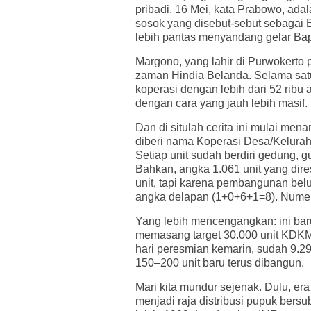
pribadi. 16 Mei, kata Prabowo, ad
sosok yang disebut-sebut sebagai 
lebih pantas menyandang gelar Ba
Margono, yang lahir di Purwokerto
zaman Hindia Belanda. Selama satu
koperasi dengan lebih dari 52 ribu
dengan cara yang jauh lebih masif.
Dan di situlah cerita ini mulai me
diberi nama Koperasi Desa/Kelur
Setiap unit sudah berdiri gedung, g
Bahkan, angka 1.061 unit yang dire
unit, tapi karena pembangunan bel
angka delapan (1+0+6+1=8). Numero
Yang lebih mencengangkan: ini ba
memasang target 30.000 unit KDKM
hari peresmian kemarin, sudah 9.2
150–200 unit baru terus dibangun.
Mari kita mundur sejenak. Dulu, er
menjadi raja distribusi pupuk bersu