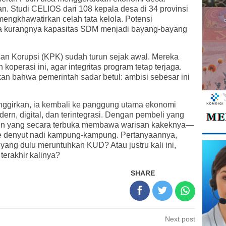
. Studi CELIOS dari 108 kepala desa di 34 provinsi
ngkhawatirkan celah tata kelola. Potensi
ga kurangnya kapasitas SDM menjadi bayang-bayang
an Korupsi (KPK) sudah turun sejak awal. Mereka
erasi ini, agar integritas program tetap terjaga.
an bahwa pemerintah sadar betul: ambisi sebesar ini
pinggirkan, ia kembali ke panggung utama ekonomi
ern, digital, dan terintegrasi. Dengan pembeli yang
den yang secara terbuka membawa warisan kakeknya—
e denyut nadi kampung-kampung. Pertanyaannya,
ang dulu meruntuhkan KUD? Atau justru kali ini,
terakhir kalinya?
SHARE
Next post