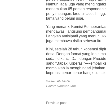
Namun, ada juga yang mengingatkan
menemukan 65 persen responden me
penyimpangan, kredit macet, hing
lama yang belum usai.
Yang menarik, Komisi Pemberantas
mengawasi langsung pembangunan kop
Langkah antisipatif yang menunjukk
juga membawa risiko sebesar itu.
Kini, setelah 28 tahun koperasi di
desa. Dengan format yang lebih mod
sudah dikunci. Dan dengan Presi
sang “Bapak Koperasi”—kembali k
mampukah ia menghindari jebakan y
koperasi benar-benar bangkit untuk 
Writer: ANTARA
Editor: Rahmat Ilahi
Post
Previous post