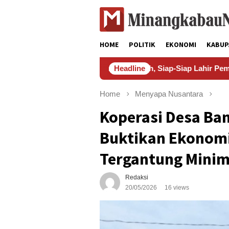
Skip
to
content
HOME
POLITIK
EKONOMI
KABUP
Nasyiatul Aisyiyah, Siap-Siap Lahir Pemimpin Baru yang Mengins
Headline
Home
Menyapa Nusantara
Koperasi Desa Ba
Buktikan Ekonomi
Tergantung Minim
Redaksi
20/05/2026
16 views