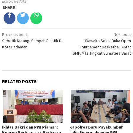
Editor: Redaksi
SHARE
Post
Previous post
Next post
Sebotik Kurangi Sampah Plastik Di
Wawako Solok Buka Open
navigation
Kota Pariaman
Tournament Basketball Antar
SMP/MTs Tingkat Sumatera Barat
RELATED POSTS
Ikhlas Bakri dan PWI Piaman:
Kapolres Baru Payakumbuh
Konsep Berbuat tak Berharap
Jalin Sinergi dengan PWI