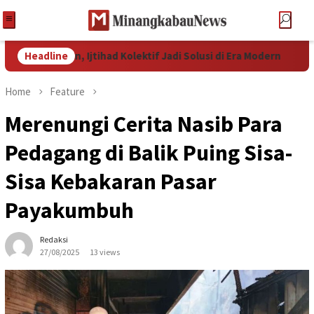
ingan, Ijtihad Kolektif Jadi Solusi di Era Modern
Headline
857 Sis
Home
Feature
Merenungi Cerita Nasib Para
Pedagang di Balik Puing Sisa-
Sisa Kebakaran Pasar
Payakumbuh
Redaksi
27/08/2025
13 views