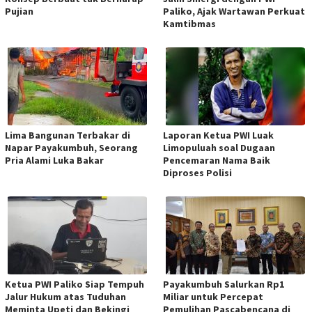
Pujian
Paliko, Ajak Wartawan Perkuat
Kamtibmas
Lima Bangunan Terbakar di
Laporan Ketua PWI Luak
Napar Payakumbuh, Seorang
Limopuluah soal Dugaan
Pria Alami Luka Bakar
Pencemaran Nama Baik
Diproses Polisi
Ketua PWI Paliko Siap Tempuh
Payakumbuh Salurkan Rp1
Jalur Hukum atas Tuduhan
Miliar untuk Percepat
Meminta Upeti dan Bekingi
Pemulihan Pascabencana di