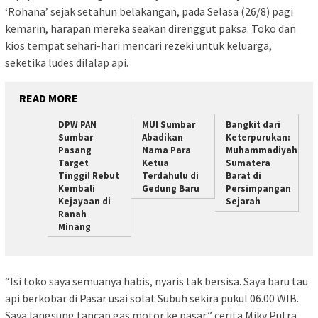
‘Rohana’ sejak setahun belakangan, pada Selasa (26/8) pagi
kemarin, harapan mereka seakan direnggut paksa. Toko dan
kios tempat sehari-hari mencari rezeki untuk keluarga,
seketika ludes dilalap api.
READ MORE
DPW PAN
MUI Sumbar
Bangkit dari
Sumbar
Abadikan
Keterpurukan:
Pasang
Nama Para
Muhammadiyah
Target
Ketua
Sumatera
Tinggi! Rebut
Terdahulu di
Barat di
Kembali
Gedung Baru
Persimpangan
Kejayaan di
Sejarah
Ranah
Minang
“Isi toko saya semuanya habis, nyaris tak bersisa. Saya baru tau
api berkobar di Pasar usai solat Subuh sekira pukul 06.00 WIB.
Saya langsung tancap gas motor ke pasar,” cerita Miky Putra