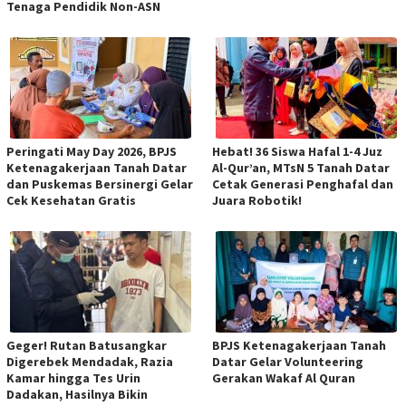
Tenaga Pendidik Non-ASN
Peringati May Day 2026, BPJS
Hebat! 36 Siswa Hafal 1-4 Juz
Ketenagakerjaan Tanah Datar
Al-Qur’an, MTsN 5 Tanah Datar
dan Puskemas Bersinergi Gelar
Cetak Generasi Penghafal dan
Cek Kesehatan Gratis
Juara Robotik!
Geger! Rutan Batusangkar
BPJS Ketenagakerjaan Tanah
Digerebek Mendadak, Razia
Datar Gelar Volunteering
Kamar hingga Tes Urin
Gerakan Wakaf Al Quran
Dadakan, Hasilnya Bikin