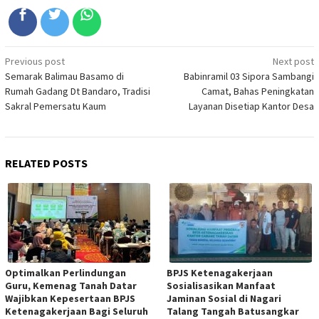
Post
Previous post
Next post
Semarak Balimau Basamo di
Babinramil 03 Sipora Sambangi
navigation
Rumah Gadang Dt Bandaro, Tradisi
Camat, Bahas Peningkatan
Sakral Pemersatu Kaum
Layanan Disetiap Kantor Desa
RELATED POSTS
Optimalkan Perlindungan
BPJS Ketenagakerjaan
Guru, Kemenag Tanah Datar
Sosialisasikan Manfaat
Wajibkan Kepesertaan BPJS
Jaminan Sosial di Nagari
Ketenagakerjaan Bagi Seluruh
Talang Tangah Batusangkar