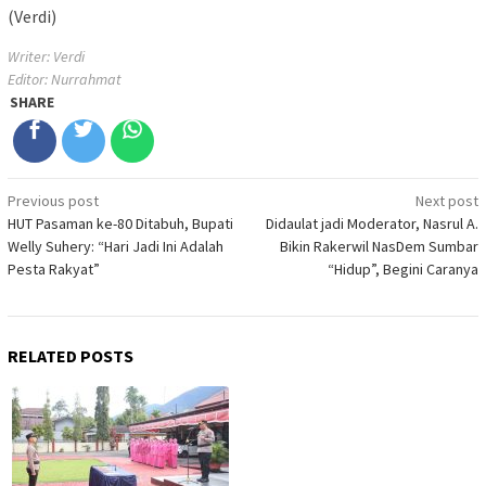
(Verdi)
Writer: Verdi
Editor: Nurrahmat
SHARE
Post
Previous post
Next post
HUT Pasaman ke-80 Ditabuh, Bupati
Didaulat jadi Moderator, Nasrul A.
navigation
Welly Suhery: “Hari Jadi Ini Adalah
Bikin Rakerwil NasDem Sumbar
Pesta Rakyat”
“Hidup”, Begini Caranya
RELATED POSTS