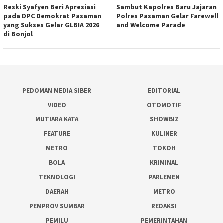
Reski Syafyen Beri Apresiasi
Sambut Kapolres Baru Jajaran
pada DPC Demokrat Pasaman
Polres Pasaman Gelar Farewell
yang Sukses Gelar GLBIA 2026
and Welcome Parade
di Bonjol
PEDOMAN MEDIA SIBER
EDITORIAL
VIDEO
OTOMOTIF
MUTIARA KATA
SHOWBIZ
FEATURE
KULINER
METRO
TOKOH
BOLA
KRIMINAL
TEKNOLOGI
PARLEMEN
DAERAH
METRO
PEMPROV SUMBAR
REDAKSI
PEMILU
PEMERINTAHAN