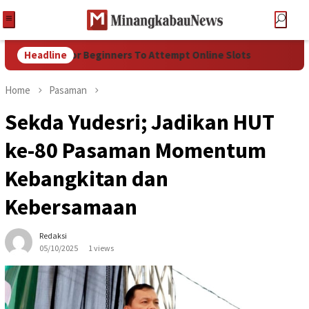
Good Way For Beginners To Attempt Online Slots
Headline
Mahasisw
Home
Pasaman
Sekda Yudesri; Jadikan HUT
ke-80 Pasaman Momentum
Kebangkitan dan
Kebersamaan
Redaksi
05/10/2025
1 views