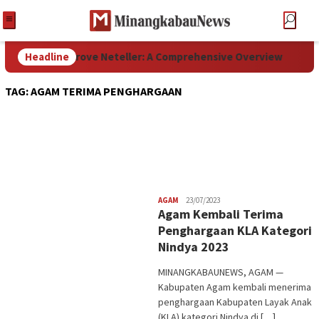
rises that Approve Neteller: A Comprehensive Overview
Headline
TAG:
AGAM TERIMA PENGHARGAAN
Redaksi
AGAM
23/07/2023
Agam Kembali Terima
Penghargaan KLA Kategori
Nindya 2023
MINANGKABAUNEWS, AGAM —
Kabupaten Agam kembali menerima
penghargaan Kabupaten Layak Anak
(KLA) kategori Nindya di […]