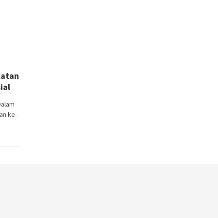
katan
ial
Dalam
an ke-