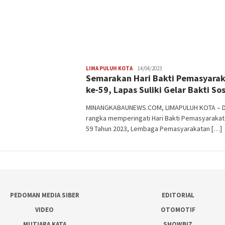
Redaksi
LIMA PULUH KOTA
14/04/2023
Semarakan Hari Bakti Pemasyara
ke-59, Lapas Suliki Gelar Bakti Sos
MINANGKABAUNEWS.COM, LIMAPULUH KOTA – 
rangka memperingati Hari Bakti Pemasyarakat
59 Tahun 2023, Lembaga Pemasyarakatan […]
PEDOMAN MEDIA SIBER
EDITORIAL
VIDEO
OTOMOTIF
MUTIARA KATA
SHOWBIZ