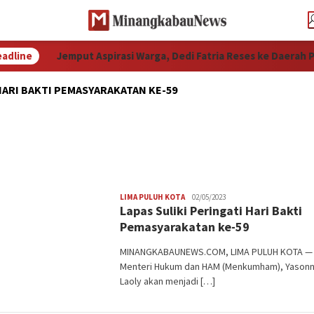
adline
Jemput Aspirasi Warga, Dedi Fatria Reses ke Daerah Pem
HARI BAKTI PEMASYARAKATAN KE-59
Redaksi
LIMA PULUH KOTA
02/05/2023
Lapas Suliki Peringati Hari Bakti
Pemasyarakatan ke-59
MINANGKABAUNEWS.COM, LIMA PULUH KOTA —
Menteri Hukum dan HAM (Menkumham), Yasonn
Laoly akan menjadi […]