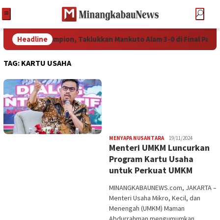
ck to Back Champion, Taklukkan Mankuto Alam 3-0 di Final Pada
Headline
TAG:
KARTU USAHA
Redaksi
MENYAPA NUSANTARA
19/11/2024
Menteri UMKM Luncurkan
Program Kartu Usaha
untuk Perkuat UMKM
MINANGKABAUNEWS.com, JAKARTA –
Menteri Usaha Mikro, Kecil, dan
Menengah (UMKM) Maman
Abdurrahman mengumumkan