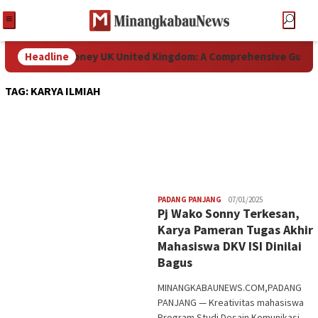
ulette Real Money UK United Kingdom: A Comprehensive Guide f
Headline
TAG:
KARYA ILMIAH
Redaksi
PADANG PANJANG
07/01/2025
Pj Wako Sonny Terkesan,
Karya Pameran Tugas Akhir
Mahasiswa DKV ISI Dinilai
Bagus
MINANGKABAUNEWS.COM,PADANG
PANJANG — Kreativitas mahasiswa
Program Studi Desain Komunikasi