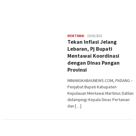
Redaksi
MENTAWAI
03/04/2023
Tekan Inflasi Jelang
Lebaran, Pj Bupati
Mentawai Koordinasi
dengan Dinas Pangan
Provinsi
MINANGKABAUNEWS.COM, PADANG –
Penjabat Bupati Kabupaten
Kepulauan Mentawai Martinus Dahlan
didampingi Kepala Dinas Pertanian
dan […]