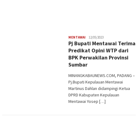
Redaksi
MENTAWAI
12/05/2023
Pj Bupati Mentawai Terima
Predikat Opini WTP dari
BPK Perwakilan Provinsi
Sumbar
MINANGKABAUNEWS.COM, PADANG –
Pj.Bupati Kepulauan Mentawai
Martinus Dahlan didampingi Ketua
DPRD Kabupaten Kepulauan
Mentawai Yosep […]