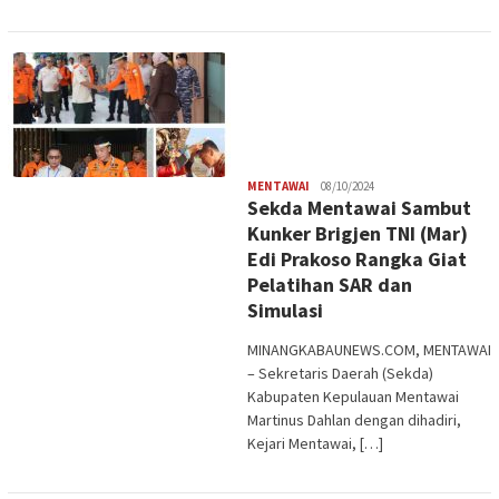
Redaksi
MENTAWAI
08/10/2024
Sekda Mentawai Sambut
Kunker Brigjen TNI (Mar)
Edi Prakoso Rangka Giat
Pelatihan SAR dan
Simulasi
MINANGKABAUNEWS.COM, MENTAWAI
– Sekretaris Daerah (Sekda)
Kabupaten Kepulauan Mentawai
Martinus Dahlan dengan dihadiri,
Kejari Mentawai, […]