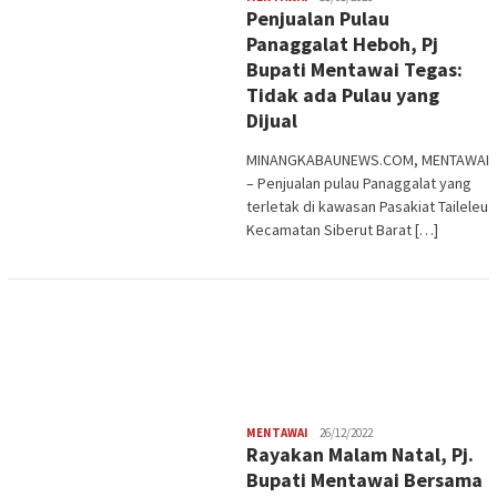
Penjualan Pulau
Panaggalat Heboh, Pj
Bupati Mentawai Tegas:
Tidak ada Pulau yang
Dijual
MINANGKABAUNEWS.COM, MENTAWAI
– Penjualan pulau Panaggalat yang
terletak di kawasan Pasakiat Taileleu
Kecamatan Siberut Barat […]
Redaksi
MENTAWAI
26/12/2022
Rayakan Malam Natal, Pj.
Bupati Mentawai Bersama