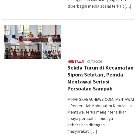
diberbagai media sosial terkait […]
Redaksi
MENTAWAI
06/02/2026
Sekda Turun di Kecamatan
Sipora Selatan, Pemda
Mentawai Seriusi
Persoalan Sampah
MINANGKABAUNEWS.COM, MENTAWAI
– Pemerintah Kabupaten Kepulauan
Mentawai terus mengintensifkan
upaya perubahan budaya
kebersihan ditengah
masyarakat. […]