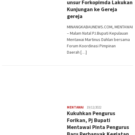
unsur Forkopimda Lakukan
Kunjungan ke Gereja
gereja
MINANGKABAUNEWS.COM, MENTAWAI
– Malam Natal PJ.Bupati Kepulauan
Mentawai Martinus Dahlan bersama
Forum Koordinasi Pimpinan
Daerah […]
Redaksi
MENTAWAI
19/12/2022
Kukuhkan Pengurus
Forikan, Pj Bupati
Mentawai Pinta Pengurus
Baru Perbanyak Kegiatan