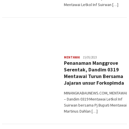
Mentawai Letkol Inf Suirwan […]
Redaksi
MENTAWAI
15/05/2023
Penanaman Manggrove
Serentak, Dandim 0319
Mentawai Turun Bersama
Jajaran unsur Forkopimda
MINANGKABAUNEWS.COM, MENTAWAI
– Dandim 0319 Mentawai Letkol Inf
Suirwan bersama Pj Bupati Mentawai
Martinus Dahlan […]