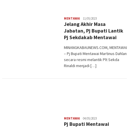
Redaksi
MENTAWAI
11/05/2023
Jelang Akhir Masa
Jabatan, Pj Bupati Lantik
Pj Sekdakab Mentawai
MINANGKABAUNEWS.COM, MENTAWAI
– Pj Bupati Mentawai Martinus Dahlan
secara resmi melantik Plt Sekda
Rinaldi menjadi […]
Redaksi
MENTAWAI
04/05/2023
Pj Bupati Mentawai