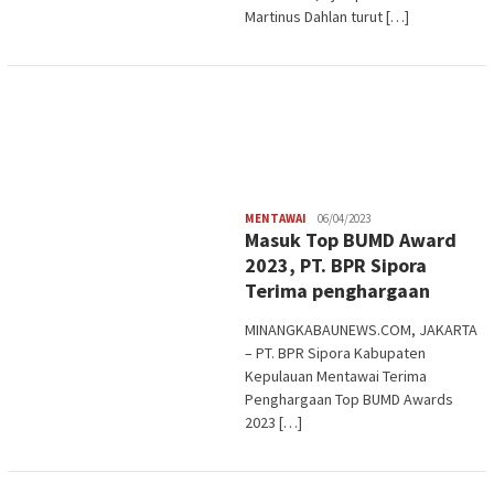
Martinus Dahlan turut […]
Redaksi
MENTAWAI
06/04/2023
Masuk Top BUMD Award
2023, PT. BPR Sipora
Terima penghargaan
MINANGKABAUNEWS.COM, JAKARTA
– PT. BPR Sipora Kabupaten
Kepulauan Mentawai Terima
Penghargaan Top BUMD Awards
2023 […]