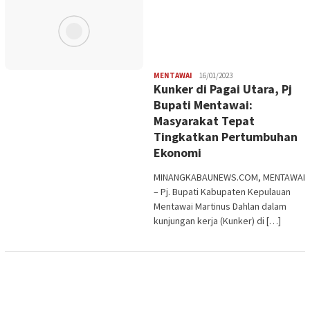
Redaksi
MENTAWAI
16/01/2023
Kunker di Pagai Utara, Pj
Bupati Mentawai:
Masyarakat Tepat
Tingkatkan Pertumbuhan
Ekonomi
MINANGKABAUNEWS.COM, MENTAWAI
– Pj. Bupati Kabupaten Kepulauan
Mentawai Martinus Dahlan dalam
kunjungan kerja (Kunker) di […]