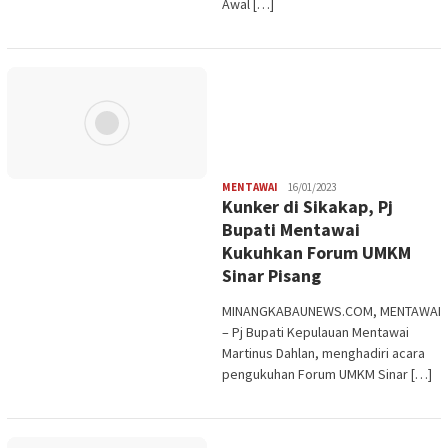
Awal […]
Redaksi
MENTAWAI
16/01/2023
Kunker di Sikakap, Pj
Bupati Mentawai
Kukuhkan Forum UMKM
Sinar Pisang
MINANGKABAUNEWS.COM, MENTAWAI
– Pj Bupati Kepulauan Mentawai
Martinus Dahlan, menghadiri acara
pengukuhan Forum UMKM Sinar […]