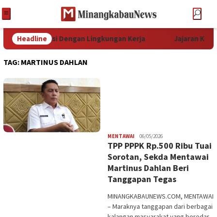
 Dengan Lingkungan Kerja
Headline
Jajaran Kodim 0319 Mentawai 
TAG:
MARTINUS DAHLAN
Redaksi
MENTAWAI
06/05/2026
TPP PPPK Rp.500 Ribu Tuai
Sorotan, Sekda Mentawai
Martinus Dahlan Beri
Tanggapan Tegas
MINANGKABAUNEWS.COM, MENTAWAI
– Maraknya tanggapan dari berbagai
kalangan masyarakat yang beredar