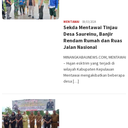
Redaksi
MENTAWAI
08/03/2024
Sekda Mentawai Tinjau
Desa Saureinu, Banjir
Rendam Rumah dan Ruas
Jalan Nasional
MINANGKABAUNEWS.COM, MENTAWAI
– Hujan esktrim yang terjadi di
wilayah Kabupaten Kepulauan
Mentawai mengakibatkan beberapa
desa […]