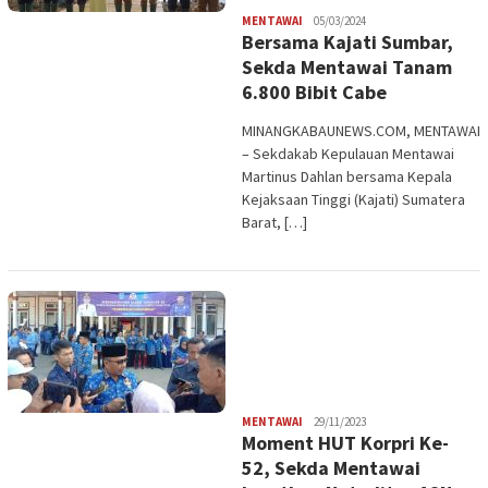
Redaksi
MENTAWAI
05/03/2024
Bersama Kajati Sumbar,
Sekda Mentawai Tanam
6.800 Bibit Cabe
MINANGKABAUNEWS.COM, MENTAWAI
– Sekdakab Kepulauan Mentawai
Martinus Dahlan bersama Kepala
Kejaksaan Tinggi (Kajati) Sumatera
Barat, […]
Redaksi
MENTAWAI
29/11/2023
Moment HUT Korpri Ke-
52, Sekda Mentawai