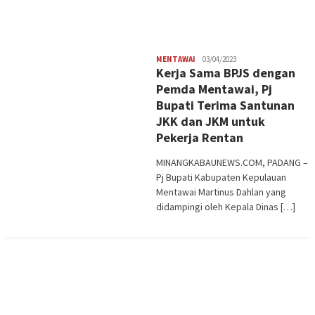
Redaksi
MENTAWAI
03/04/2023
Kerja Sama BPJS dengan
Pemda Mentawai, Pj
Bupati Terima Santunan
JKK dan JKM untuk
Pekerja Rentan
MINANGKABAUNEWS.COM, PADANG –
Pj Bupati Kabupaten Kepulauan
Mentawai Martinus Dahlan yang
didampingi oleh Kepala Dinas […]