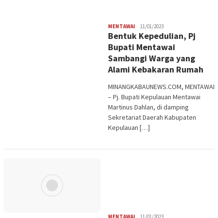
Redaksi
MENTAWAI
11/01/2023
Bentuk Kepedulian, Pj
Bupati Mentawai
Sambangi Warga yang
Alami Kebakaran Rumah
MINANGKABAUNEWS.COM, MENTAWAI
– Pj. Bupati Kepulauan Mentawai
Martinus Dahlan, di damping
Sekretariat Daerah Kabupaten
Kepulauan […]
Redaksi
MENTAWAI
11/01/2023