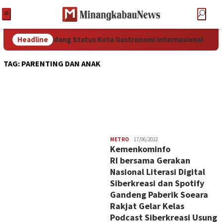
ng Siap Menyandang Status Kota Gastronomi Internasional
Headline
TAG:
PARENTING DAN ANAK
Redaksi
METRO
17/06/2022
Kemenkominfo
RI bersama Gerakan
Nasional Literasi Digital
Siberkreasi dan Spotify
Gandeng Paberik Soeara
Rakjat Gelar Kelas
Podcast Siberkreasi Usung