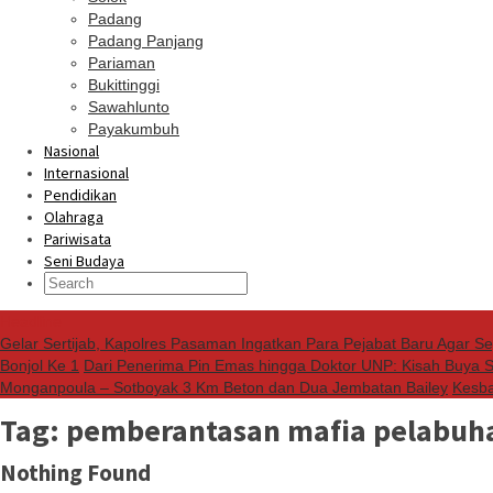
Padang
Padang Panjang
Pariaman
Bukittinggi
Sawahlunto
Payakumbuh
Nasional
Internasional
Pendidikan
Olahraga
Pariwisata
Seni Budaya
Headline
Gelar Sertijab, Kapolres Pasaman Ingatkan Para Pejabat Baru Agar S
Bonjol Ke 1
Dari Penerima Pin Emas hingga Doktor UNP: Kisah Buya 
Monganpoula – Sotboyak 3 Km Beton dan Dua Jembatan Bailey
Kesba
Tag:
pemberantasan mafia pelabuh
Nothing Found