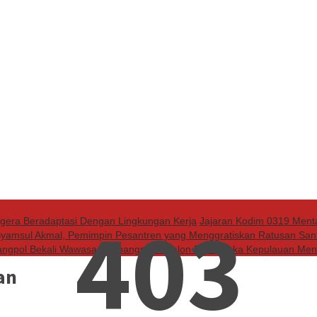
403
egera Beradaptasi Dengan Lingkungan Kerja
Jajaran Kodim 0319 Men
Syamsul Akmal, Pemimpin Pesantren yang Menggratiskan Ratusan Sant
ngpol Bekali Wawasan Kebangsaan Calon Paskibraka Kepulauan Men
an