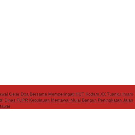
tawai Gelar Doa Bersama Memperingati HUT Kodam XX Tuanku Imam
ri
Dinas PUPR Kepulauan Mentawai Mulai Bangun Peningkatan Jalan
tawai