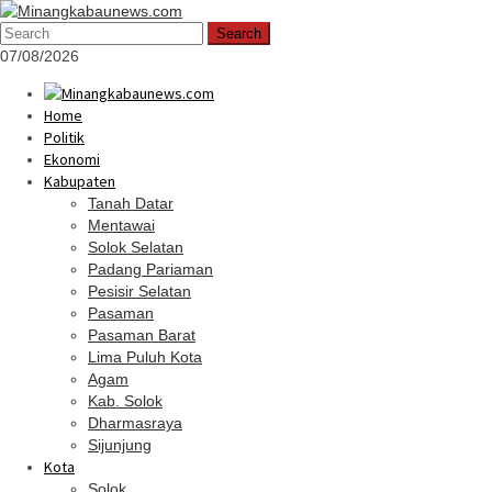
Skip
Mobile
to
Menu
Search
content
07/08/2026
Home
Politik
Ekonomi
Kabupaten
Tanah Datar
Mentawai
Solok Selatan
Padang Pariaman
Pesisir Selatan
Pasaman
Pasaman Barat
Lima Puluh Kota
Agam
Kab. Solok
Dharmasraya
Sijunjung
Kota
Solok