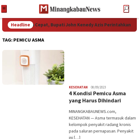
Bencana secara Cepat, Bupati John Kenedy Azis Perintahkan Pj.
Headline
TAG:
PEMICU ASMA
Redaksi
KESEHATAN
08/09/2023
4 Kondisi Pemicu Asma
yang Harus Dihindari
MINANGKABAUNEWS.com,
KESEHATAN — Asma termasuk dalam
kelompok penyakit radang kronis
pada saluran pernapasan. Penyakit
ini […]