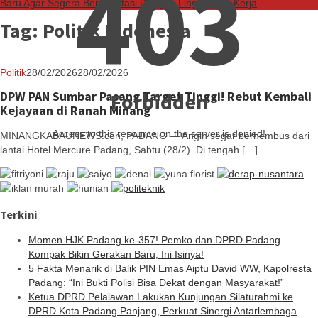
403
Baru Agar Segera Beradaptasi Dengan Lingkungan Kerja
Tag:
Politik Indonesia
Redaksi
Politik
28/02/2026
28/02/2026
Forbidden
DPW PAN Sumbar Pasang Target Tinggi! Rebut Kembali
Kejayaan di Ranah Minang
Access to this resource on the server is denied!
MINANGKABAUNEWS.con, PADANG — Angin segar berhembus dari
lantai Hotel Mercure Padang, Sabtu (28/2). Di tengah […]
Terkini
Momen HJK Padang ke-357! Pemko dan DPRD Padang
Kompak Bikin Gerakan Baru, Ini Isinya!
5 Fakta Menarik di Balik PIN Emas Aiptu David WW, Kapolresta
Padang: “Ini Bukti Polisi Bisa Dekat dengan Masyarakat!”
Ketua DPRD Pelalawan Lakukan Kunjungan Silaturahmi ke
DPRD Kota Padang Panjang, Perkuat Sinergi Antarlembaga