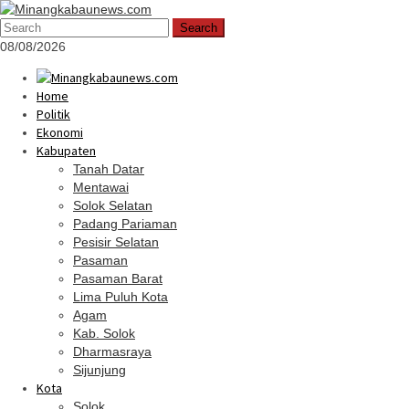
Skip
Mobile
to
Menu
Search
content
08/08/2026
Home
Politik
Ekonomi
Kabupaten
Tanah Datar
Mentawai
Solok Selatan
Padang Pariaman
Pesisir Selatan
Pasaman
Pasaman Barat
Lima Puluh Kota
Agam
Kab. Solok
Dharmasraya
Sijunjung
Kota
Solok