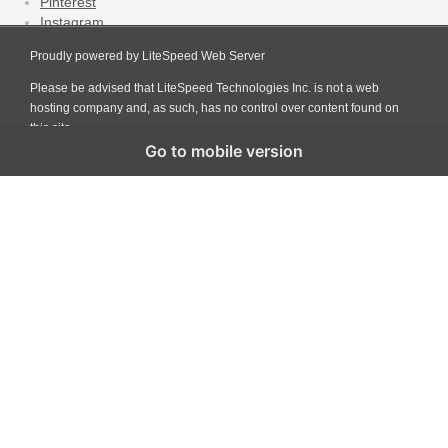
Pinterest
Instagram
Linkedin
Proudly powered by LiteSpeed Web Server
Youtube
RSS
Please be advised that LiteSpeed Technologies Inc. is not a web
hosting company and, as such, has no control over content found on
Copyright Minangkabaunews.com - All Right Reserved
this site.
Go to mobile version