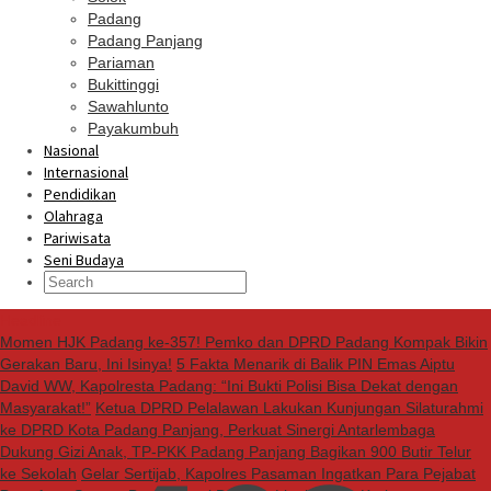
Padang
Padang Panjang
Pariaman
Bukittinggi
Sawahlunto
Payakumbuh
Nasional
Internasional
Pendidikan
Olahraga
Pariwisata
Seni Budaya
Headline
Momen HJK Padang ke-357! Pemko dan DPRD Padang Kompak Bikin
Gerakan Baru, Ini Isinya!
5 Fakta Menarik di Balik PIN Emas Aiptu
David WW, Kapolresta Padang: “Ini Bukti Polisi Bisa Dekat dengan
Masyarakat!”
Ketua DPRD Pelalawan Lakukan Kunjungan Silaturahmi
ke DPRD Kota Padang Panjang, Perkuat Sinergi Antarlembaga
Dukung Gizi Anak, TP-PKK Padang Panjang Bagikan 900 Butir Telur
ke Sekolah
Gelar Sertijab, Kapolres Pasaman Ingatkan Para Pejabat