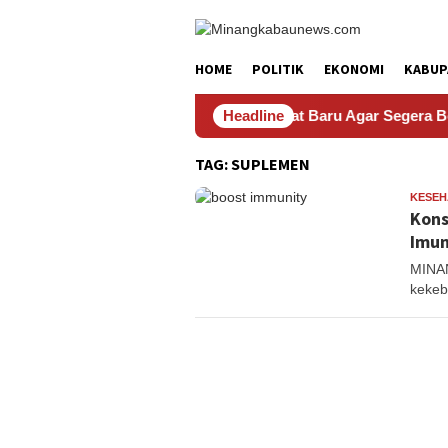
Skip
to
content
HOME
POLITIK
EKONOMI
KABUP
olres Pasaman Ingatkan Para Pejabat Baru Agar Segera Beradapt
Headline
TAG:
SUPLEMEN
KESEH
Kons
Imun
MINA
kekeb