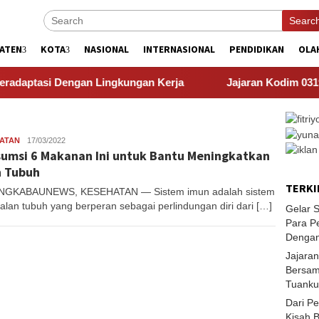
Searc
ATEN
KOTA
NASIONAL
INTERNASIONAL
PENDIDIKAN
OLA
asi Dengan Lingkungan Kerja
Jajaran Kodim 0319 Menta
Redaksi
ATAN
17/03/2022
umsi 6 Makanan Ini untuk Bantu Meningkatkan
 Tubuh
TERKI
NGKABAUNEWS, KESEHATAN — Sistem imun adalah sistem
alan tubuh yang berperan sebagai perlindungan diri dari […]
Gelar 
Para P
Dengan
Jajara
Bersam
Tuanku
Dari P
Kisah 