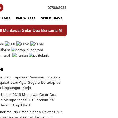
h
07/08/2026
HRAGA
PARIWISATA
SENI BUDAYA
wai Gelar Doa Bersama Memperingati HUT Kodam XX Tuanku Im
NI
Sertijab, Kapolres Pasaman Ingatkan
ejabat Baru Agar Segera Beradaptasi
 Lingkungan Kerja
n Kodim 0319 Mentawai Gelar Doa
a Memperingati HUT Kodam XX
 Imam Bonjol Ke 1
enerima Pin Emas hingga Doktor UNP:
Buya Syamsul Akmal, Pemimpin