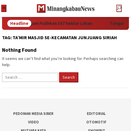
lah, Pemkab Agam Pulihkan 387 hektar Lahan
Headline
Tangani Be
TAG:
TA’MIR MASJID SE-KECAMATAN JUNJUANG SIRIAH
Nothing Found
It seems we can’t find what you’re looking for. Perhaps searching can
help.
Search
for:
PEDOMAN MEDIA SIBER
EDITORIAL
VIDEO
OTOMOTIF
MUTIARA KATA
SHOWBIZ