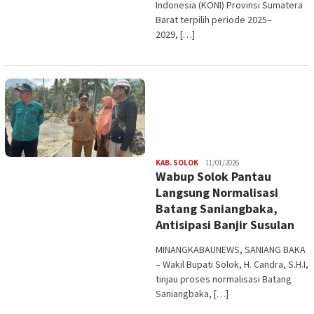
Indonesia (KONI) Provinsi Sumatera
Barat terpilih periode 2025–
2029, […]
Redaksi
KAB. SOLOK
11/01/2026
Wabup Solok Pantau
Langsung Normalisasi
Batang Saniangbaka,
Antisipasi Banjir Susulan
MINANGKABAUNEWS, SANIANG BAKA
– Wakil Bupati Solok, H. Candra, S.H.I,
tinjau proses normalisasi Batang
Saniangbaka, […]