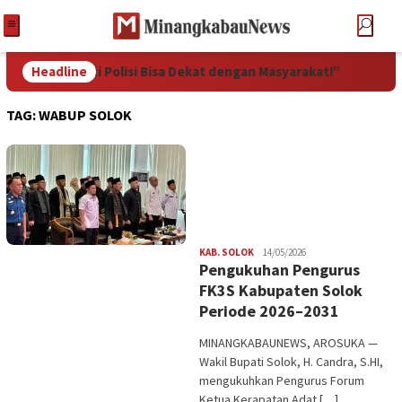
Polisi Bisa Dekat dengan Masyarakat!”
Headline
Ketua DPRD Pelalaw
TAG:
WABUP SOLOK
Redaksi
KAB. SOLOK
14/05/2026
Pengukuhan Pengurus
FK3S Kabupaten Solok
Periode 2026–2031
MINANGKABAUNEWS, AROSUKA —
Wakil Bupati Solok, H. Candra, S.HI,
mengukuhkan Pengurus Forum
Ketua Kerapatan Adat […]