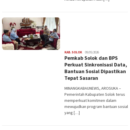
Redaksi
KAB. SOLOK
09/05/2026
Pemkab Solok dan BPS
Perkuat Sinkronisasi Data,
Bantuan Sosial Dipastikan
Tepat Sasaran
MINANGKABAUNEWS, AROSUKA –
Pemerintah Kabupaten Solok terus
memperkuat komitmen dalam
mewujudkan program bantuan sosial
yang […]