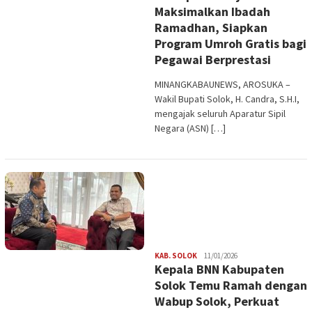
Maksimalkan Ibadah
Ramadhan, Siapkan
Program Umroh Gratis bagi
Pegawai Berprestasi
MINANGKABAUNEWS, AROSUKA –
Wakil Bupati Solok, H. Candra, S.H.I,
mengajak seluruh Aparatur Sipil
Negara (ASN) […]
Redaksi
KAB. SOLOK
11/01/2026
Kepala BNN Kabupaten
Solok Temu Ramah dengan
Wabup Solok, Perkuat