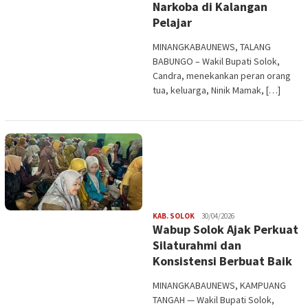
Narkoba di Kalangan
Pelajar
MINANGKABAUNEWS, TALANG
BABUNGO – Wakil Bupati Solok,
Candra, menekankan peran orang
tua, keluarga, Ninik Mamak, […]
Redaksi
KAB. SOLOK
30/04/2026
Wabup Solok Ajak Perkuat
Silaturahmi dan
Konsistensi Berbuat Baik
MINANGKABAUNEWS, KAMPUANG
TANGAH — Wakil Bupati Solok,