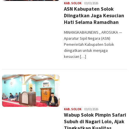
Redaksi
KAB. SOLOK
03/03/2026
ASN Kabupaten Solok
Diingatkan Jaga Kesucian
Hati Selama Ramadhan
MINANGKABAUNEWS , AROSUKA —
Aparatur Sipil Negara (ASN)
Pemerintah Kabupaten Solok
diingatkan untuk menjaga
kesucian […]
Redaksi
KAB. SOLOK
03/03/2026
Wabup Solok Pimpin Safari
Subuh di Nagari Lolo, Ajak
Tingkatkan Kualitas