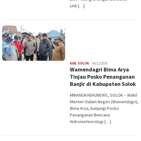
Link […]
Redaksi
KAB. SOLOK
04/12/2025
Wamendagri Bima Arya
Tinjau Posko Penanganan
Banjir di Kabupaten Solok
MINANGKABAUNEWS, SOLOK – Wakil
Menteri Dalam Negeri (Wamendagri),
Bima Arya, kunjungi Posko
Penanganan Bencana
Hidrometeorologi […]