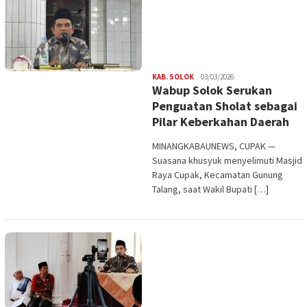
Redaksi
KAB. SOLOK
03/03/2026
Wabup Solok Serukan
Penguatan Sholat sebagai
Pilar Keberkahan Daerah
MINANGKABAUNEWS, CUPAK —
Suasana khusyuk menyelimuti Masjid
Raya Cupak, Kecamatan Gunung
Talang, saat Wakil Bupati […]