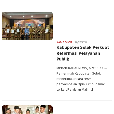
Redaksi
KAB. SOLOK
27/02/2026
Kabupaten Solok Perkuat
Reformasi Pelayanan
Publik
MINANGKABAUNEWS, AROSUKA —
Pemerintah Kabupaten Solok
menerima secara resmi
penyampaian Opini Ombudsman
terkait Penilaian Mal […]