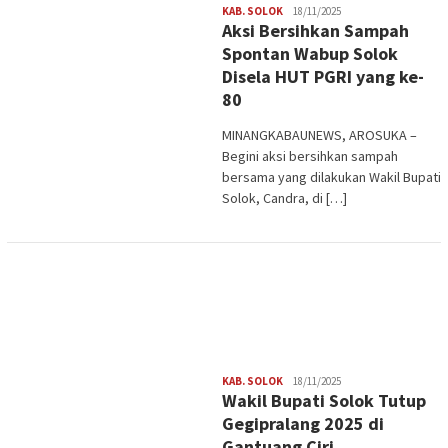
Redaksi
KAB. SOLOK
18/11/2025
Aksi Bersihkan Sampah
Spontan Wabup Solok
Disela HUT PGRI yang ke-
80
MINANGKABAUNEWS, AROSUKA –
Begini aksi bersihkan sampah
bersama yang dilakukan Wakil Bupati
Solok, Candra, di […]
Redaksi
KAB. SOLOK
18/11/2025
Wakil Bupati Solok Tutup
Gegipralang 2025 di
Gantuang Ciri