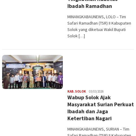
Ibadah Ramadhan
MINANGKABAUNEWS, LOLO – Tim
Safari Ramadhan (TSR) II Kabupaten
Solok yang diketuai Wakil Bupati
Solok […]
Redaksi
KAB. SOLOK
03/03/2026
Wabup Solok Ajak
Masyarakat Surian Perkuat
Ibadah dan Jaga
Ketertiban Nagari
MINANGKABAUNEWS, SURIAN – Tim
Safari Ramadhan (TSR) II Kabupaten