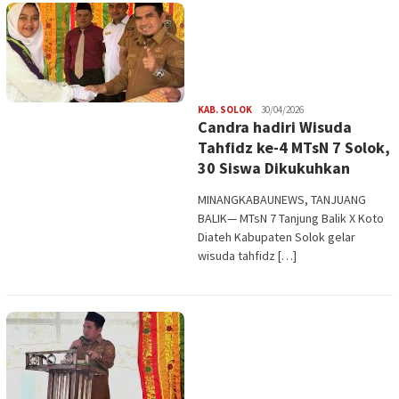
Redaksi
KAB. SOLOK
30/04/2026
Candra hadiri Wisuda
Tahfidz ke-4 MTsN 7 Solok,
30 Siswa Dikukuhkan
MINANGKABAUNEWS, TANJUANG
BALIK— MTsN 7 Tanjung Balik X Koto
Diateh Kabupaten Solok gelar
wisuda tahfidz […]