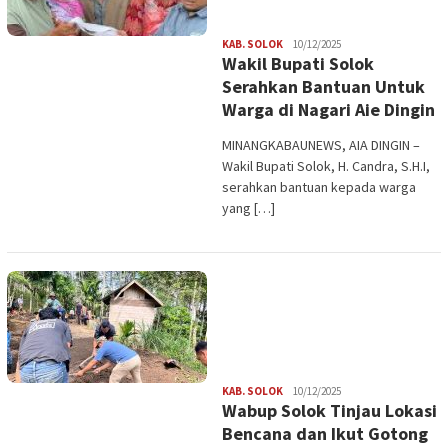
Redaksi
KAB. SOLOK
10/12/2025
Wakil Bupati Solok
Serahkan Bantuan Untuk
Warga di Nagari Aie Dingin
MINANGKABAUNEWS, AIA DINGIN –
Wakil Bupati Solok, H. Candra, S.H.I,
serahkan bantuan kepada warga
yang […]
Redaksi
KAB. SOLOK
10/12/2025
Wabup Solok Tinjau Lokasi
Bencana dan Ikut Gotong