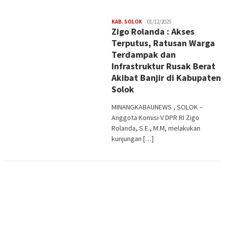
Redaksi
KAB. SOLOK
01/12/2025
Zigo Rolanda : Akses
Terputus, Ratusan Warga
Terdampak dan
Infrastruktur Rusak Berat
Akibat Banjir di Kabupaten
Solok
MINANGKABAUNEWS , SOLOK –
Anggota Komisi V DPR RI Zigo
Rolanda, S.E., M.M, melakukan
kunjungan […]