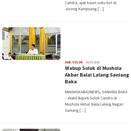
Candra, ajak kaum suku kot di
Jorong Kampuang […]
Redaksi
KAB. SOLOK
04/03/2026
Wabup Solok di Mushola
Akbar Balai Lalang Saniang
Baka
MINANGKABAUNEWS, SANIANG BAKA
– Wakil Bupati Solok Candra di
Mushola Akbar Balai Lalang Nagari
Saniang […]