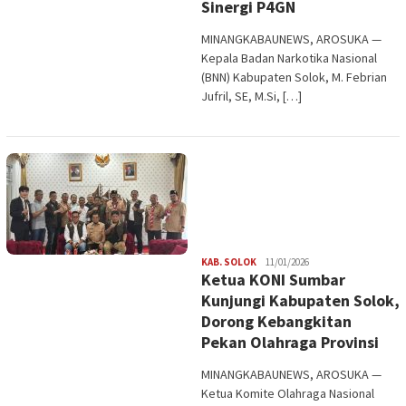
Sinergi P4GN
MINANGKABAUNEWS, AROSUKA —
Kepala Badan Narkotika Nasional
(BNN) Kabupaten Solok, M. Febrian
Jufril, SE, M.Si, […]
Redaksi
KAB. SOLOK
11/01/2026
Ketua KONI Sumbar
Kunjungi Kabupaten Solok,
Dorong Kebangkitan
Pekan Olahraga Provinsi
MINANGKABAUNEWS, AROSUKA —
Ketua Komite Olahraga Nasional