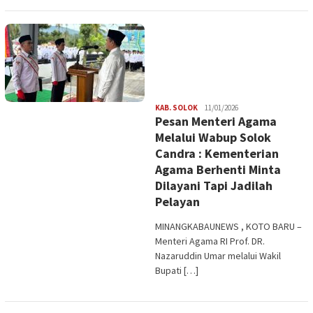
Redaksi
KAB. SOLOK
11/01/2026
Pesan Menteri Agama
Melalui Wabup Solok
Candra : Kementerian
Agama Berhenti Minta
Dilayani Tapi Jadilah
Pelayan
MINANGKABAUNEWS , KOTO BARU –
Menteri Agama RI Prof. DR.
Nazaruddin Umar melalui Wakil
Bupati […]