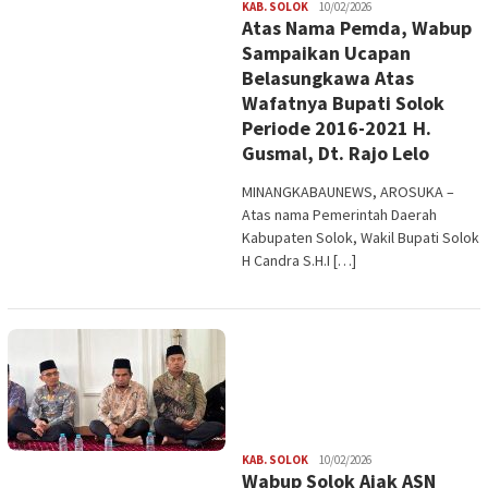
Redaksi
KAB. SOLOK
10/02/2026
Atas Nama Pemda, Wabup
Sampaikan Ucapan
Belasungkawa Atas
Wafatnya Bupati Solok
Periode 2016-2021 H.
Gusmal, Dt. Rajo Lelo
MINANGKABAUNEWS, AROSUKA –
Atas nama Pemerintah Daerah
Kabupaten Solok, Wakil Bupati Solok
H Candra S.H.I […]
Redaksi
KAB. SOLOK
10/02/2026
Wabup Solok Ajak ASN