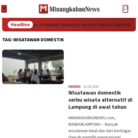
хстане: как игра, ставшая трендом, меняет представление о
Headline
TAG:
WISATAWAN DOMESTIK
Redaksi
DAERAH
01/01/2024
Wisatawan domestik
serbu wisata alternatif di
Lampung di awal tahun
MINANGKABAUNEWS.com,
BANDARLAMPUNG – Banyak
wisatawan lokal dan dari berbagai
daerah memilih mengunjungi