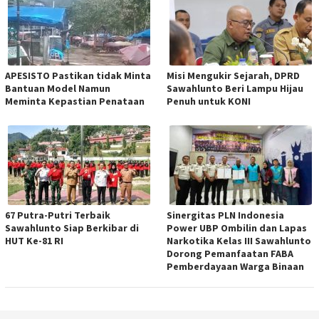
APESISTO Pastikan tidak Minta
Misi Mengukir Sejarah, DPRD
Bantuan Model Namun
Sawahlunto Beri Lampu Hijau
Meminta Kepastian Penataan
Penuh untuk KONI
67 Putra-Putri Terbaik
Sinergitas PLN Indonesia
Sawahlunto Siap Berkibar di
Power UBP Ombilin dan Lapas
HUT Ke-81 RI
Narkotika Kelas III Sawahlunto
Dorong Pemanfaatan FABA
Pemberdayaan Warga Binaan