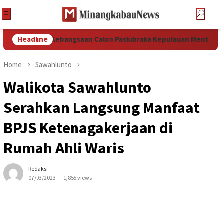
 Wawasan Kebangsaan Calon Paskibraka Kepulauan Mentawai
Headline
Home
Sawahlunto
Walikota Sawahlunto
Serahkan Langsung Manfaat
BPJS Ketenagakerjaan di
Rumah Ahli Waris
Redaksi
07/03/2023
1,855 views