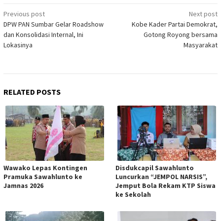
Post
Previous post
Next post
DPW PAN Sumbar Gelar Roadshow
Kobe Kader Partai Demokrat,
navigation
dan Konsolidasi Internal, Ini
Gotong Royong bersama
Lokasinya
Masyarakat
RELATED POSTS
Wawako Lepas Kontingen
Disdukcapil Sawahlunto
Pramuka Sawahlunto ke
Luncurkan “JEMPOL NARSIS”,
Jamnas 2026
Jemput Bola Rekam KTP Siswa
ke Sekolah