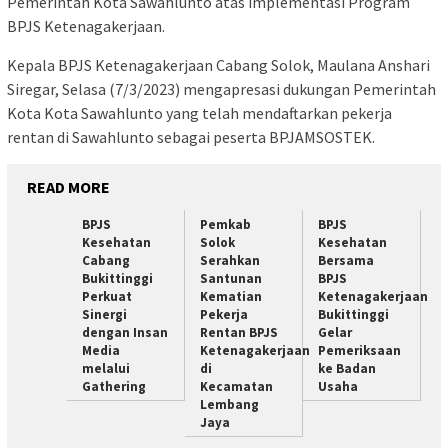
Pemerintah Kota Sawahlunto atas implementasi Program
BPJS Ketenagakerjaan.
Kepala BPJS Ketenagakerjaan Cabang Solok, Maulana Anshari
Siregar, Selasa (7/3/2023) mengapresasi dukungan Pemerintah
Kota Kota Sawahlunto yang telah mendaftarkan pekerja
rentan di Sawahlunto sebagai peserta BPJAMSOSTEK.
READ MORE
BPJS
Pemkab
BPJS
Kesehatan
Solok
Kesehatan
Cabang
Serahkan
Bersama
Bukittinggi
Santunan
BPJS
Perkuat
Kematian
Ketenagakerjaan
Sinergi
Pekerja
Bukittinggi
dengan Insan
Rentan BPJS
Gelar
Media
Ketenagakerjaan
Pemeriksaan
melalui
di
ke Badan
Gathering
Kecamatan
Usaha
Lembang
Jaya