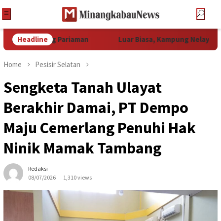
ka Padang Pariaman
Headline
Luar Biasa, Kampung Nelayan Merah P
Home
Pesisir Selatan
Sengketa Tanah Ulayat
Berakhir Damai, PT Dempo
Maju Cemerlang Penuhi Hak
Ninik Mamak Tambang
Redaksi
08/07/2026
1,310 views