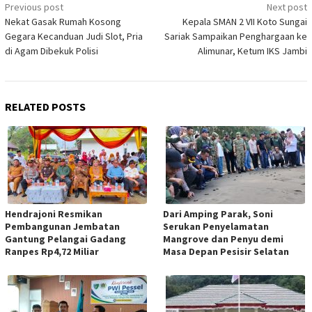
Post
Previous post
Next post
Nekat Gasak Rumah Kosong
Kepala SMAN 2 VII Koto Sungai
navigation
Gegara Kecanduan Judi Slot, Pria
Sariak Sampaikan Penghargaan ke
di Agam Dibekuk Polisi
Alimunar, Ketum IKS Jambi
RELATED POSTS
Hendrajoni Resmikan
Dari Amping Parak, Soni
Pembangunan Jembatan
Serukan Penyelamatan
Gantung Pelangai Gadang
Mangrove dan Penyu demi
Ranpes Rp4,72 Miliar
Masa Depan Pesisir Selatan