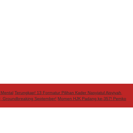
 Mental
Terungkap! 13 Formatur Pilihan Kader Nasyiatul Aisyiyah,
, Groundbreaking September!
Momen HJK Padang ke-357! Pemko