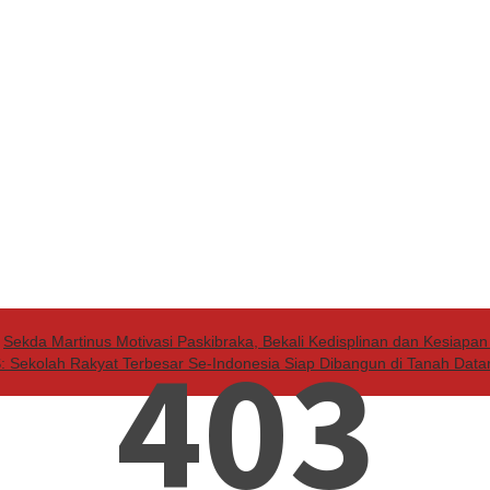
403
Sekda Martinus Motivasi Paskibraka, Bekali Kedisplinan dan Kesiapan
ekolah Rakyat Terbesar Se-Indonesia Siap Dibangun di Tanah Datar