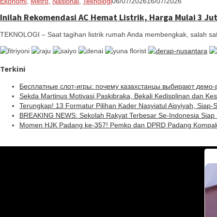
Tim
Ekonomi
,
Metro
,
Nasional
,
Teknologi
06/07/2026
16/07/2026
Redaksi.
Inilah Rekomendasi AC Hemat Listrik, Harga Mulai 3 Ju
TEKNOLOGI – Saat tagihan listrik rumah Anda membengkak, salah s
Terkini
Бесплатные слот-игры: почему казахстанцы выбирают демо
Sekda Martinus Motivasi Paskibraka, Bekali Kedisplinan dan Ke
Terungkap! 13 Formatur Pilihan Kader Nasyiatul Aisyiyah, Siap-
BREAKING NEWS: Sekolah Rakyat Terbesar Se-Indonesia Siap 
Momen HJK Padang ke-357! Pemko dan DPRD Padang Kompak Bik