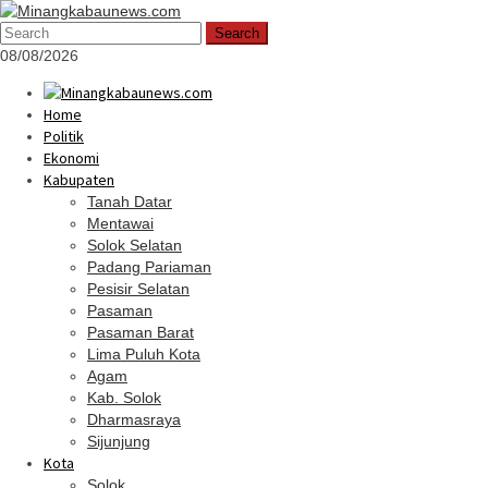
Skip
Mobile
to
Menu
Search
content
08/08/2026
Home
Politik
Ekonomi
Kabupaten
Tanah Datar
Mentawai
Solok Selatan
Padang Pariaman
Pesisir Selatan
Pasaman
Pasaman Barat
Lima Puluh Kota
Agam
Kab. Solok
Dharmasraya
Sijunjung
Kota
Solok