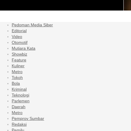
Pedoman Media Siber
Editorial
Video
Otomotif
Mutiara Kata
Showbiz
Feature
Kuliner
Metro
Tokoh
Bola
Kriminal
Teknologi
Parlemen
Daerah
Metro
Pemprov Sumbar
Redaksi
Pemilu