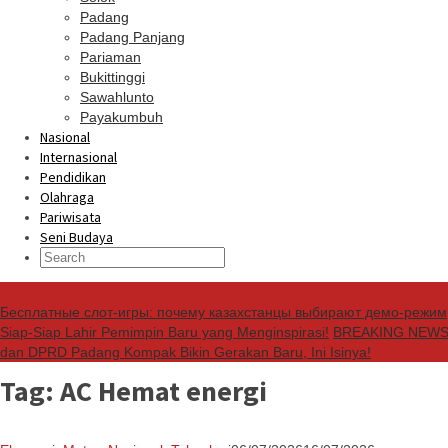
Padang
Padang Panjang
Pariaman
Bukittinggi
Sawahlunto
Payakumbuh
Nasional
Internasional
Pendidikan
Olahraga
Pariwisata
Seni Budaya
Headline
Бесплатные слот-игры: почему казахстанцы выбирают демо-режим
Siap-Siap Lahir Pemimpin Baru yang Menginspirasi!
BREAKING NEWS: S
dan DPRD Padang Kompak Bikin Gerakan Baru, Ini Isinya!
Tag:
AC Hemat energi