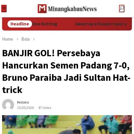
ture of Online Betting
Headline
Авиатор в Казахстане: как игра
Home
Bola
BANJIR GOL! Persebaya
Hancurkan Semen Padang 7-0,
Bruno Paraiba Jadi Sultan Hat-
trick
Redaksi
15/05/2026
47 views