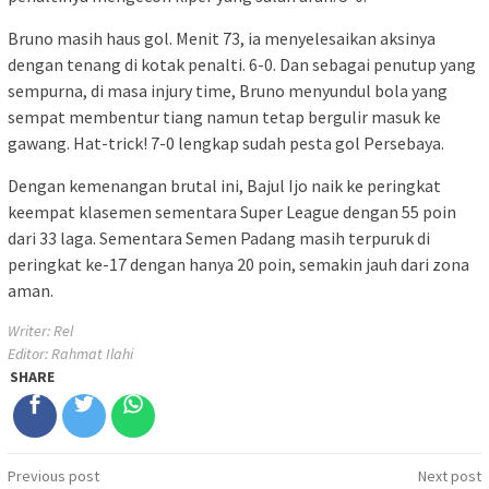
Bruno masih haus gol. Menit 73, ia menyelesaikan aksinya
dengan tenang di kotak penalti. 6-0. Dan sebagai penutup yang
sempurna, di masa injury time, Bruno menyundul bola yang
sempat membentur tiang namun tetap bergulir masuk ke
gawang. Hat-trick! 7-0 lengkap sudah pesta gol Persebaya.
Dengan kemenangan brutal ini, Bajul Ijo naik ke peringkat
keempat klasemen sementara Super League dengan 55 poin
dari 33 laga. Sementara Semen Padang masih terpuruk di
peringkat ke-17 dengan hanya 20 poin, semakin jauh dari zona
aman.
Writer: Rel
Editor: Rahmat Ilahi
SHARE
Post
Previous post
Next post