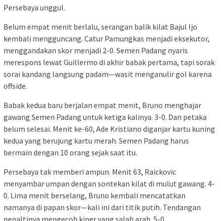
Persebaya unggul.
Belum empat menit berlalu, serangan balik kilat Bajul Ijo
kembali mengguncang. Catur Pamungkas menjadi eksekutor,
menggandakan skor menjadi 2-0. Semen Padang nyaris
merespons lewat Guillermo di akhir babak pertama, tapi sorak
sorai kandang langsung padam—wasit menganulir gol karena
offside.
Babak kedua baru berjalan empat menit, Bruno menghajar
gawang Semen Padang untuk ketiga kalinya. 3-0. Dan petaka
belum selesai. Menit ke-60, Ade Kristiano diganjar kartu kuning
kedua yang berujung kartu merah. Semen Padang harus
bermain dengan 10 orang sejak saat itu.
Persebaya tak memberi ampun. Menit 63, Raickovic
menyambar umpan dengan sontekan kilat di mulut gawang. 4-
0. Lima menit berselang, Bruno kembali mencatatkan
namanya di papan skor—kali ini dari titik putih. Tendangan
penaltinya mengecoh kiper yang salah arah. 5-0.