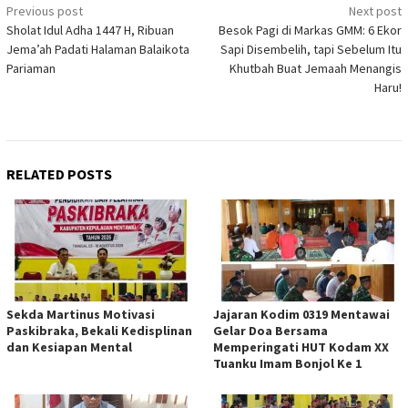
Post
Previous post
Next post
Sholat Idul Adha 1447 H, Ribuan
Besok Pagi di Markas GMM: 6 Ekor
navigation
Jema’ah Padati Halaman Balaikota
Sapi Disembelih, tapi Sebelum Itu
Pariaman
Khutbah Buat Jemaah Menangis
Haru!
RELATED POSTS
Sekda Martinus Motivasi
Jajaran Kodim 0319 Mentawai
Paskibraka, Bekali Kedisplinan
Gelar Doa Bersama
dan Kesiapan Mental
Memperingati HUT Kodam XX
Tuanku Imam Bonjol Ke 1