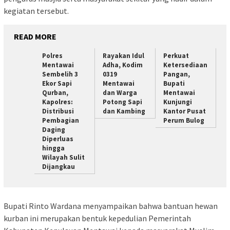
kegiatan tersebut.
READ MORE
Polres
Rayakan Idul
Perkuat
Mentawai
Adha, Kodim
Ketersediaan
Sembelih 3
0319
Pangan,
Ekor Sapi
Mentawai
Bupati
Qurban,
dan Warga
Mentawai
Kapolres:
Potong Sapi
Kunjungi
Distribusi
dan Kambing
Kantor Pusat
Pembagian
Perum Bulog
Daging
Diperluas
hingga
Wilayah Sulit
Dijangkau
Bupati Rinto Wardana menyampaikan bahwa bantuan hewan
kurban ini merupakan bentuk kepedulian Pemerintah