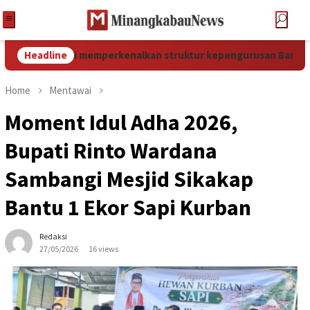
ulkarnaini memperkenalkan struktur kepengurusan Baru
Headline
Home
Mentawai
Moment Idul Adha 2026,
Bupati Rinto Wardana
Sambangi Mesjid Sikakap
Bantu 1 Ekor Sapi Kurban
Redaksi
27/05/2026
16 views