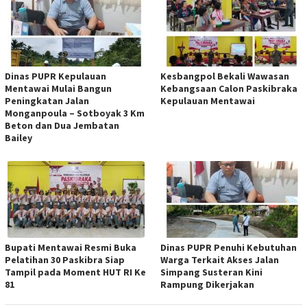
Dinas PUPR Kepulauan
Kesbangpol Bekali Wawasan
Mentawai Mulai Bangun
Kebangsaan Calon Paskibraka
Peningkatan Jalan
Kepulauan Mentawai
Monganpoula – Sotboyak 3 Km
Beton dan Dua Jembatan
Bailey
Bupati Mentawai Resmi Buka
Dinas PUPR Penuhi Kebutuhan
Pelatihan 30 Paskibra Siap
Warga Terkait Akses Jalan
Tampil pada Moment HUT RI Ke
Simpang Susteran Kini
81
Rampung Dikerjakan