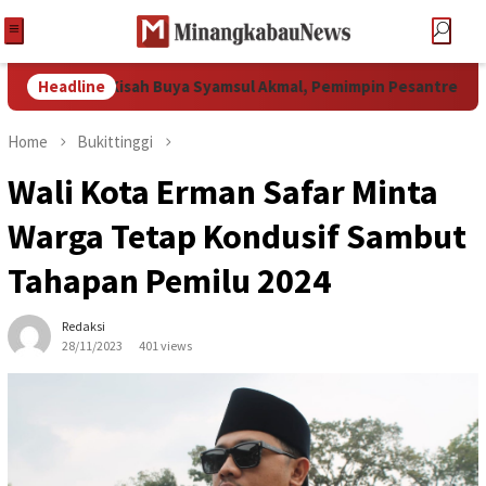
ktor UNP: Kisah Buya Syamsul Akmal, Pemimpin Pesantren Raksas
Headline
Home
Bukittinggi
Wali Kota Erman Safar Minta
Warga Tetap Kondusif Sambut
Tahapan Pemilu 2024
Redaksi
28/11/2023
401 views