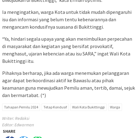
diwujudkan di Bukittinggi,” kata Erman optimis.
Ia mengingatkan, warga Kota untuk tidak mudah dipengaruhi
isu dan informasi yang belum tentu kebenarannya dan
mengancam kondusifnya suasana di Bukittinggi.
“Ya, hindari segala upaya yang akan menimbulkan perpecahan
di masyarakat dan kegiatan yang bersifat provokatif,
menghasut, ujaran kebencian atau isu SARA,” ingat Wali Kota
Bukittinggi itu.
Pihaknya berharap, jika ada warga menemukan pelanggaran
agar dapat berkoordinasi aktif ke Bawaslu atau pihak
keamanan guna mewujudkan Pemilu aman, tertib, damai, sejuk
dan bermartabat. (*)
Tahapan Pemilu 2024
Tetap Kondusif
Wali Kota Bukittinggi
Warga
Writer: Redaksi
Editor: Edwarman
SHARE