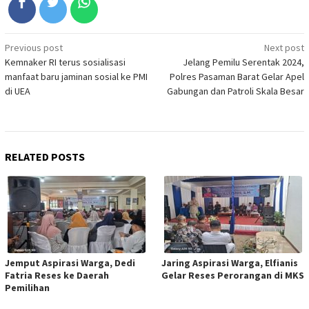
Post
Previous post
Next post
Kemnaker RI terus sosialisasi
Jelang Pemilu Serentak 2024,
navigation
manfaat baru jaminan sosial ke PMI
Polres Pasaman Barat Gelar Apel
di UEA
Gabungan dan Patroli Skala Besar
RELATED POSTS
Jemput Aspirasi Warga, Dedi
Jaring Aspirasi Warga, Elfianis
Fatria Reses ke Daerah
Gelar Reses Perorangan di MKS
Pemilihan