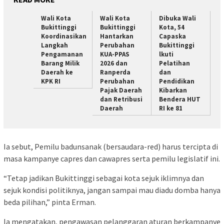
Wali Kota
Wali Kota
Dibuka Wali
Bukittinggi
Bukittinggi
Kota, 54
Koordinasikan
Hantarkan
Capaska
Langkah
Perubahan
Bukittinggi
Pengamanan
KUA-PPAS
lkuti
Barang Milik
2026 dan
Pelatihan
Daerah ke
Ranperda
dan
KPK RI
Perubahan
Pendidikan
Pajak Daerah
Kibarkan
dan Retribusi
Bendera HUT
Daerah
RI ke 81
Ia sebut, Pemilu badunsanak (bersaudara-red) harus tercipta di
masa kampanye capres dan cawapres serta pemilu legislatif ini.
“Tetap jadikan Bukittinggi sebagai kota sejuk iklimnya dan
sejuk kondisi politiknya, jangan sampai mau diadu domba hanya
beda pilihan,” pinta Erman.
la mengatakan, pengawasan pelanggaran aturan berkampanye