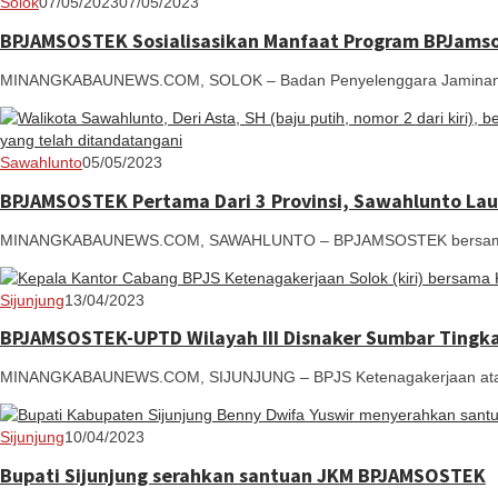
Redaksi
Solok
07/05/2023
07/05/2023
BPJAMSOSTEK Sosialisasikan Manfaat Program BPJamsos
MINANGKABAUNEWS.COM, SOLOK – Badan Penyelenggara Jaminan Sos
Redaksi
Sawahlunto
05/05/2023
BPJAMSOSTEK Pertama Dari 3 Provinsi, Sawahlunto Lau
MINANGKABAUNEWS.COM, SAWAHLUNTO – BPJAMSOSTEK bersama Peme
Redaksi
Sijunjung
13/04/2023
BPJAMSOSTEK-UPTD Wilayah III Disnaker Sumbar Tingk
MINANGKABAUNEWS.COM, SIJUNJUNG – BPJS Ketenagakerjaan atau B
Redaksi
Sijunjung
10/04/2023
Bupati Sijunjung serahkan santuan JKM BPJAMSOSTEK