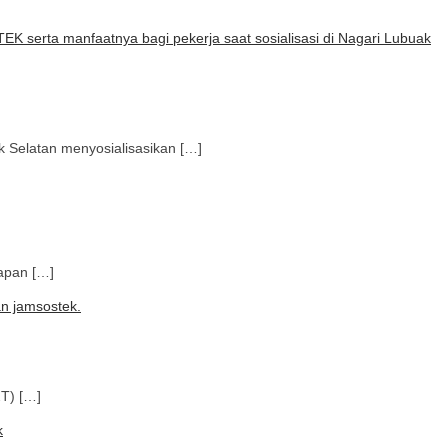
elatan menyosialisasikan […]
apan […]
T) […]