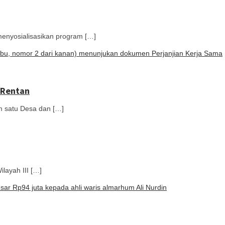
yosialisasikan program […]
 Rentan
satu Desa dan […]
ayah III […]