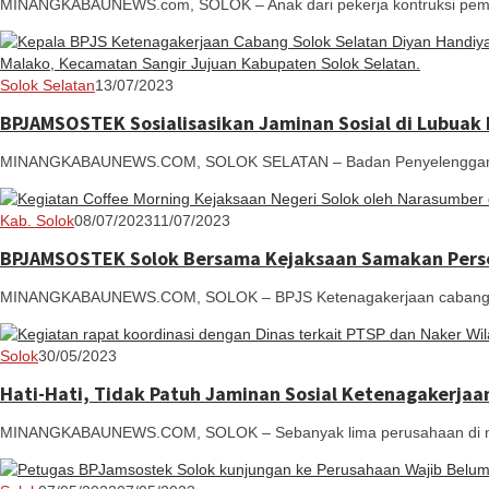
MINANGKABAUNEWS.com, SOLOK – Anak dari pekerja kontruksi pemba
Redaksi
Solok Selatan
13/07/2023
BPJAMSOSTEK Sosialisasikan Jaminan Sosial di Lubuak
MINANGKABAUNEWS.COM, SOLOK SELATAN – Badan Penyelenggara Ja
Redaksi
Kab. Solok
08/07/2023
11/07/2023
BPJAMSOSTEK Solok Bersama Kejaksaan Samakan Perse
MINANGKABAUNEWS.COM, SOLOK – BPJS Ketenagakerjaan cabang Sol
Redaksi
Solok
30/05/2023
Hati-Hati, Tidak Patuh Jaminan Sosial Ketenagakerjaa
MINANGKABAUNEWS.COM, SOLOK – Sebanyak lima perusahaan di mend