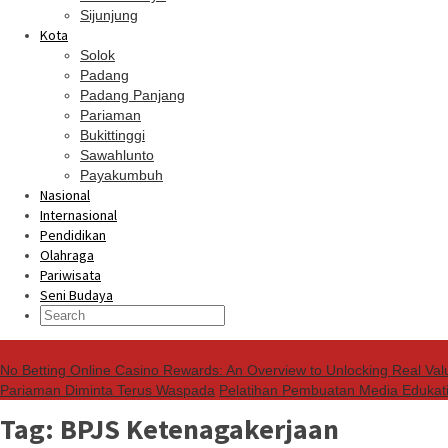
Sijunjung
Kota
Solok
Padang
Padang Panjang
Pariaman
Bukittinggi
Sawahlunto
Payakumbuh
Nasional
Internasional
Pendidikan
Olahraga
Pariwisata
Seni Budaya
Headline
No Betting Online Casino Rewards: An Overview to Unlocking Real Val
Pariaman Diminta Terus Waspada
Pelatihan Pembuatan Media Eduka
Tag:
BPJS Ketenagakerjaan