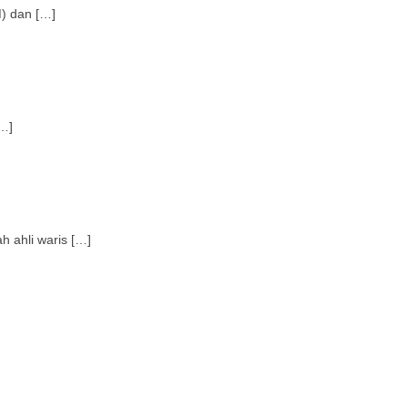
) dan […]
…]
ahli waris […]