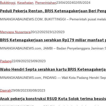
Redaksi
Bukittinggi
,
Kesehatan
,
Pemerintahan
23/04/2024
02/05/2024
Peduli Pekerja Rentan, BPJS Ketenagakerjaan Beri Pe
MINANGKABAUNEWS.COM, BUKITTINGGI – Pemerintah pusat melalui 
Redaksi
Menyapa Nusantara
20/12/2023
23/12/2023
BPJS Ketenagakerjaan serahkan Rp179 miliar manfaat 
MINANGKABAUNEWS.com, JAMBI – Badan Penyelanggara Jaminan Sosia
Redaksi
Padang
22/09/2023
23/09/2023
Wako Hendri Septa serahkan kartu BPJS Ketenagakerjaa
MINANGKABAUNEWS.com, PADANG — Wali Kota Padang Hendri Septa 
Redaksi
Daerah
29/08/2023
30/08/2023
Anak pekerja konstruksi RSUD Kota Solok terima beas