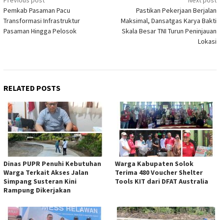
Post
Previous post
Next post
Pemkab Pasaman Pacu
Pastikan Pekerjaan Berjalan
navigation
Transformasi Infrastruktur
Maksimal, Dansatgas Karya Bakti
Pasaman Hingga Pelosok
Skala Besar TNI Turun Peninjauan
Lokasi
RELATED POSTS
Dinas PUPR Penuhi Kebutuhan
Warga Kabupaten Solok
Warga Terkait Akses Jalan
Terima 480 Voucher Shelter
Simpang Susteran Kini
Tools KIT dari DFAT Australia
Rampung Dikerjakan