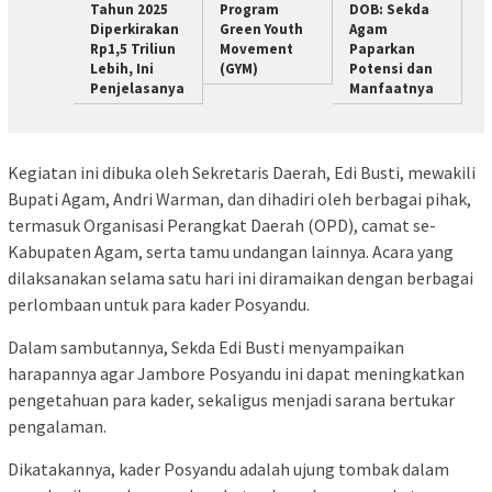
Tahun 2025
Program
DOB: Sekda
Diperkirakan
Green Youth
Agam
Rp1,5 Triliun
Movement
Paparkan
Lebih, Ini
(GYM)
Potensi dan
Penjelasanya
Manfaatnya
Kegiatan ini dibuka oleh Sekretaris Daerah, Edi Busti, mewakili
Bupati Agam, Andri Warman, dan dihadiri oleh berbagai pihak,
termasuk Organisasi Perangkat Daerah (OPD), camat se-
Kabupaten Agam, serta tamu undangan lainnya. Acara yang
dilaksanakan selama satu hari ini diramaikan dengan berbagai
perlombaan untuk para kader Posyandu.
Dalam sambutannya, Sekda Edi Busti menyampaikan
harapannya agar Jambore Posyandu ini dapat meningkatkan
pengetahuan para kader, sekaligus menjadi sarana bertukar
pengalaman.
Dikatakannya, kader Posyandu adalah ujung tombak dalam