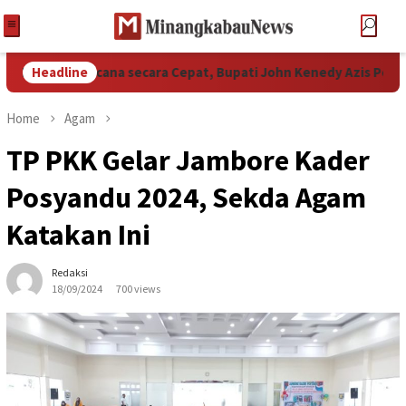
ngani Bencana secara Cepat, Bupati John Kenedy Azis Perintah
Headline
Home
Agam
TP PKK Gelar Jambore Kader
Posyandu 2024, Sekda Agam
Katakan Ini
Redaksi
18/09/2024
700 views