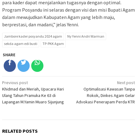
para kader dapat menjalankan tugasnya dengan optimal.
Program Posyandu ini selaras dengan visi dan misi Bupati Agam
dalam mewujudkan Kabupaten Agam yang lebih maju,
berprestasi, dan madani,” jelas Yenni.
Jambore kader posyandu 2024 agam
Ny Yenni Andri Warman
sekda agam edi busti
TP-PKK Agam
SHARE
Post
Previous post
Next post
Khidmad dan Meriah, Upacara Hari
Optimalisasi Kawasan Tanpa
navigation
Ulang Tahun Pramuka Ke 63 di
Rokok, Dinkes Agam Gelar
Lapangan M.Yamin Muaro Sijunjung
Advokasi Penerapam Perda KTR
RELATED POSTS