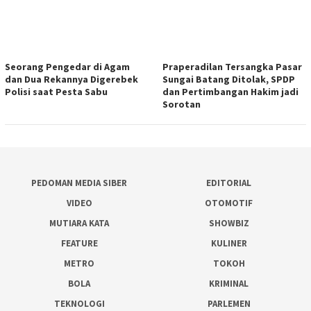
Seorang Pengedar di Agam
Praperadilan Tersangka Pasar
dan Dua Rekannya Digerebek
Sungai Batang Ditolak, SPDP
Polisi saat Pesta Sabu
dan Pertimbangan Hakim jadi
Sorotan
PEDOMAN MEDIA SIBER
EDITORIAL
VIDEO
OTOMOTIF
MUTIARA KATA
SHOWBIZ
FEATURE
KULINER
METRO
TOKOH
BOLA
KRIMINAL
TEKNOLOGI
PARLEMEN