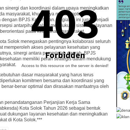
403
n sinergi dan koordinasi dalam upaya meningkatkan
da masyarakat, khususnya melalui optimalisasi
an dengan BPJS Kesehatan. Kegiatan ini juga menjadi
sepsi antarpihak dalam mendukung sistem pelayanan
n berorientasi pada kebutuhan masyarakat.
ota Solok menegaskan pentingnya kolaborasi seluruh
at memperoleh akses pelayanan kesehatan yang
Forbidden
rutnya, sinergi antara pemerintah daerah, BPJS
n kesehatan memiliki peran strategis dalam mendukung
yarakat.
Access to this resource on the server is denied!
ebutuhan dasar masyarakat yang harus terus
u, diperlukan komitmen bersama dan koordinasi yang
n benar-benar optimal dan dirasakan manfaatnya oleh
gan penandatanganan Perjanjian Kerja Sama
abkesda) Kota Solok Tahun 2026 sebagai bentuk
at dukungan layanan kesehatan dan meningkatkan
at di Kota Solok.***