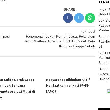
olok
TERKI
Buya G
SHARE
Ijtihad
857 Sis
Pasadi
Minder
Next post
minasi
Fenomenal! Bukan Kemah Biasa, Pelantikan
Bupati
Hizbul Wathan di Kauman Ini Bikin Melek Peta
Paskib
Kompas Hingga Subuh
81
BGH FC
Mankut
Season
Dinas 
Akses 
Dikerj
o Solok Gerak Cepat,
Masyarakat Dihimbau Aktif
ampak Bencana
Manfaatkan aplikasi SP4N-
ometeorologi Mulai di
LAPOR!
on