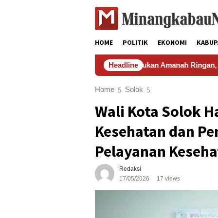
Skip
to
content
HOME
POLITIK
EKONOMI
KABUP
Buya Gusrizal: Fatwa Bukan Amanah Ringan, Ijtihad Kolektif Ja
Headline
Home
Solok
Wali Kota Solok H
Kesehatan dan Pe
Pelayanan Keseha
Redaksi
17/05/2026
17 views