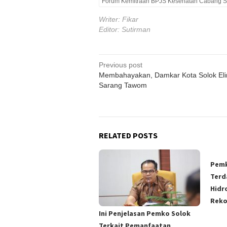
Forum Kemitraan BPJS Kesehatan Cabang S
Writer: Fikar
Editor: Sutirman
Post
Previous post
Membahayakan, Damkar Kota Solok Eli
navigation
Sarang Tawom
RELATED POSTS
Pemk
Terd
Hidr
Rek
Ini Penjelasan Pemko Solok
Terkait Pemanfaatan