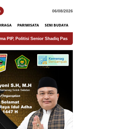
h
06/08/2026
HRAGA
PARIWISATA
SENI BUDAYA
i Senior Shadiq Pasadigoe Beri Pesan Menyentuh: “Jangan Minde