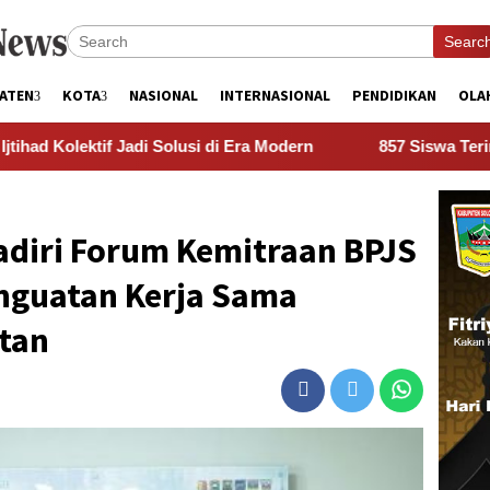
Searc
ATEN
KOTA
NASIONAL
INTERNASIONAL
PENDIDIKAN
OLA
di Solusi di Era Modern
857 Siswa Terima PIP, Politis
adiri Forum Kemitraan BPJS
nguatan Kerja Sama
tan