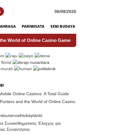
h
06/08/2026
LAHRAGA
PARIWISATA
SENI BUDAYA
orld of Online Casino Games
Rizkin valuutanvaihtokäyt
NI
Mobile Online Casinos: A Total Guide
Punters and the World of Online Casino
valuutanvaihtokäytäntö
os Συναισθηματικός Έλεγχος για
ρες Συναντήσεις