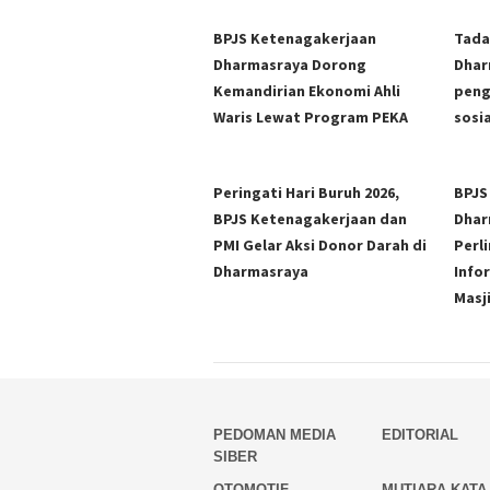
BPJS Ketenagakerjaan
Tada
Dharmasraya Dorong
Dhar
Kemandirian Ekonomi Ahli
peng
Waris Lewat Program PEKA
sosia
Peringati Hari Buruh 2026,
BPJS
BPJS Ketenagakerjaan dan
Dhar
PMI Gelar Aksi Donor Darah di
Perl
Dharmasraya
Info
Masj
PEDOMAN MEDIA
EDITORIAL
SIBER
OTOMOTIF
MUTIARA KATA