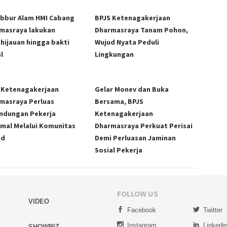
bbur Alam HMI Cabang
BPJS Ketenagakerjaan
masraya lakukan
Dharmasraya Tanam Pohon,
hijauan hingga bakti
Wujud Nyata Peduli
l
Lingkungan
 Ketenagakerjaan
Gelar Monev dan Buka
masraya Perluas
Bersama, BPJS
indungan Pekerja
Ketenagakerjaan
rmal Melalui Komunitas
Dharmasraya Perkuat Perisai
id
Demi Perluasan Jaminan
Sosial Pekerja
FOLLOW US
VIDEO
Facebook
Twitter
Instagram
Linkedi
SHOWBIZ