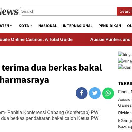
Searc
ATEN
KOTA
NASIONAL
INTERNASIONAL
PENDIDIKAN
O
Online Casinos: A Total Guide
Aussie Punters and the W
 terima dua berkas bakal
Dharmasraya
TERKI
Finest 
Aussie 
Games
- Panitia Konferensi Cabang (Konfercab) PWI
Rizkin 
ua berkas pendaftaran bakal calon Ketua PWI
5Gring
Καλύτε