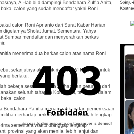
Spinju-
asraya, A Habibi didampingi Bendahara Zulfia Anita,
Kostna
bakal calon yang sudah mendaftar yakni Roni
akal calon Roni Aprianto dari Surat Kabar Harian
um digelarnya Sholat Jumat. Sementara, Yahya
at Sumbar mendaftar dan menyerahkan berkas
ir.
403
anitia menerima dua berkas calon atas nama Roni
ebut selanjutnya akan dikirim ke PWI Provinsi untuk
n yang berlaku.
lah bekerja sesuai dengan arahan dan petunjuk dari
anakan seluruh tahapan Konfercab, termasuk dalam
bakal calon.
juga Bendahara Panitia menambahkan dari pemeriksaan
Forbidden
emilihan terhadap berkas calon dirasa sudah lengkap.
Access to this resource on the server is denied!
terima sementara waktu dianggap lengkap
ti provinsi yang akan menilai lebih lanjut dan