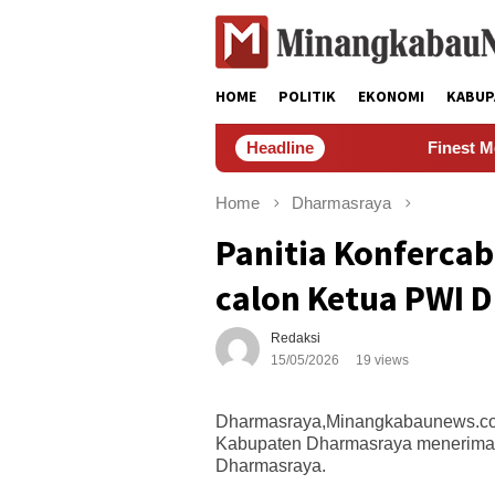
Skip
to
content
HOME
POLITIK
EKONOMI
KABUP
Headline
Finest Mobile 
Home
Dharmasraya
Panitia Konfercab
calon Ketua PWI 
Redaksi
15/05/2026
19 views
Dharmasraya,Minangkabaunews.com
Kabupaten Dharmasraya menerima d
Dharmasraya.